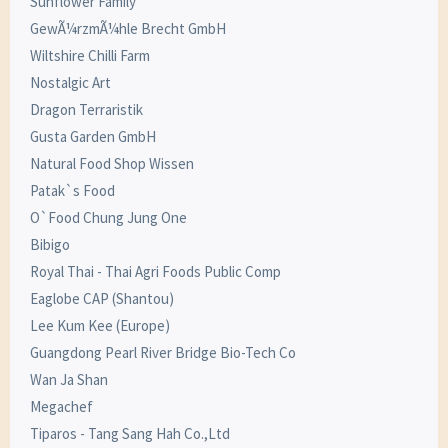
Sunflower Family
GewÃ¼rzmÃ¼hle Brecht GmbH
Wiltshire Chilli Farm
Nostalgic Art
Dragon Terraristik
Gusta Garden GmbH
Natural Food Shop Wissen
Patak`s Food
O`Food Chung Jung One
Bibigo
Royal Thai - Thai Agri Foods Public Comp
Eaglobe CAP (Shantou)
Lee Kum Kee (Europe)
Guangdong Pearl River Bridge Bio-Tech Co
Wan Ja Shan
Megachef
Tiparos - Tang Sang Hah Co.,Ltd