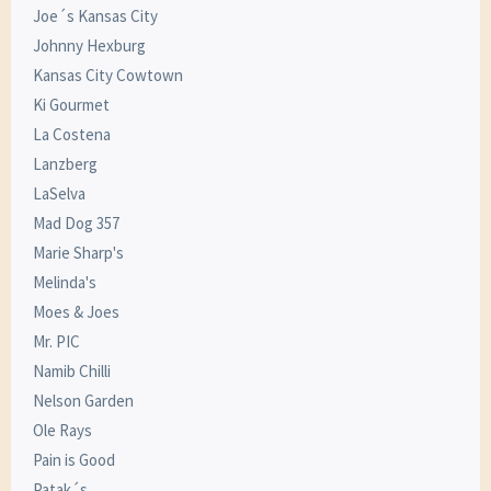
Joe´s Kansas City
Johnny Hexburg
Kansas City Cowtown
Ki Gourmet
La Costena
Lanzberg
LaSelva
Mad Dog 357
Marie Sharp's
Melinda's
Moes & Joes
Mr. PIC
Namib Chilli
Nelson Garden
Ole Rays
Pain is Good
Patak´s