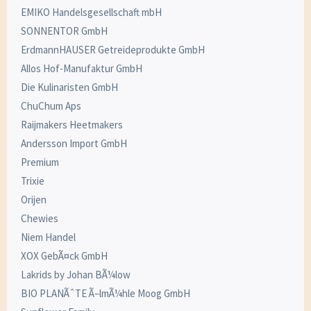
EMIKO Handelsgesellschaft mbH
SONNENTOR GmbH
ErdmannHAUSER Getreideprodukte GmbH
Allos Hof-Manufaktur GmbH
Die Kulinaristen GmbH
ChuChum Aps
Raijmakers Heetmakers
Andersson Import GmbH
Premium
Trixie
Orijen
Chewies
Niem Handel
XOX GebÃ¤ck GmbH
Lakrids by Johan BÃ¼low
BIO PLANÃˆTE Ã–lmÃ¼hle Moog GmbH