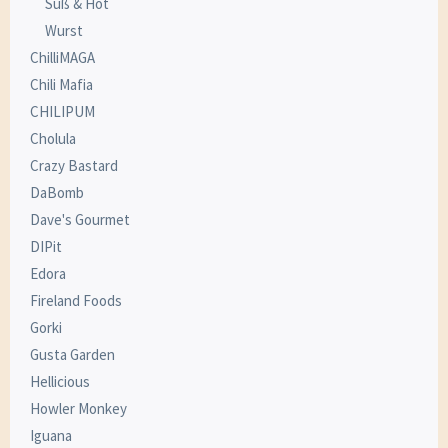
Süß & Hot
Wurst
ChilliMAGA
Chili Mafia
CHILIPUM
Cholula
Crazy Bastard
DaBomb
Dave's Gourmet
DIPit
Edora
Fireland Foods
Gorki
Gusta Garden
Hellicious
Howler Monkey
Iguana