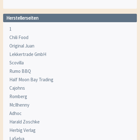
Herstellerseiten
1
Chili Food
Original Juan
Lekkertrade GmbH
Scovilla
Rumo BBQ
Half Moon Bay Trading
Cajohns
Romberg
McIlhenny
Adhoc
Harald Zoschke
Herbig Verlag
LaSelva