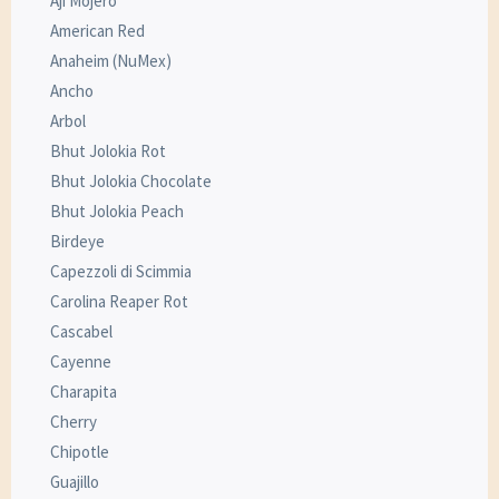
Aji Mojero
American Red
Anaheim (NuMex)
Ancho
Arbol
Bhut Jolokia Rot
Bhut Jolokia Chocolate
Bhut Jolokia Peach
Birdeye
Capezzoli di Scimmia
Carolina Reaper Rot
Cascabel
Cayenne
Charapita
Cherry
Chipotle
Guajillo