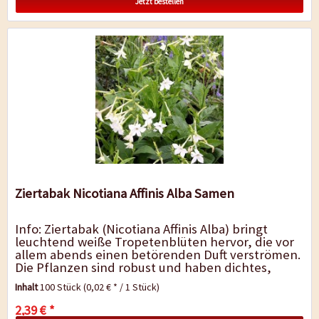
Jetzt bestellen
Ziertabak Nicotiana Affinis Alba Samen
Info: Ziertabak (Nicotiana Affinis Alba) bringt
leuchtend weiße Tropetenblüten hervor, die vor
allem abends einen betörenden Duft verströmen.
Die Pflanzen sind robust und haben dichtes,
dunkelgrünes Laub....
Inhalt
100 Stück
(0,02 € * / 1 Stück)
2,39 € *