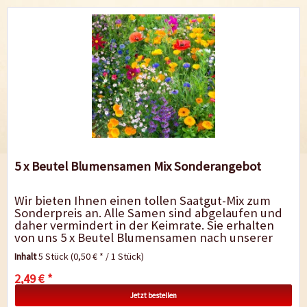
5 x Beutel Blumensamen Mix Sonderangebot
Wir bieten Ihnen einen tollen Saatgut-Mix zum
Sonderpreis an. Alle Samen sind abgelaufen und
daher vermindert in der Keimrate. Sie erhalten
von uns 5 x Beutel Blumensamen nach unserer
Wahl und lernen so neue Sorten kennen....
Inhalt
5 Stück
(0,50 € * / 1 Stück)
2,49 € *
Jetzt bestellen