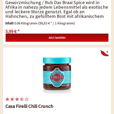
Gewürzmischung / Rub Das Braai Spice wird in
Afrika in nahezu jedem Lebensmittel als exotische
und leckere Würze genutzt. Egal ob an
Hähnchen, zu gefülltem Brot mit afrikanischem
Curry, in leckerem Chakalaka...
Inhalt
0.06 Kilogramm
(99,83 € * / 1 Kilogramm)
5,99 € *
Jetzt bestellen
8
Casa Firelli Chili Crunch