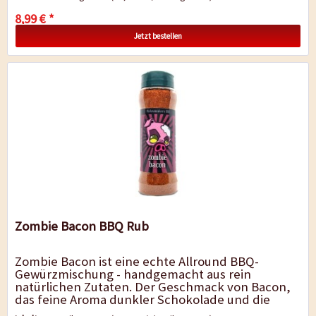
8,99 € *
Jetzt bestellen
Zombie Bacon BBQ Rub
Zombie Bacon ist eine echte Allround BBQ-
Gewürzmischung - handgemacht aus rein
natürlichen Zutaten. Der Geschmack von Bacon,
das feine Aroma dunkler Schokolade und die
feurige Schärfe der Ancho- und Chipotle-Chili...