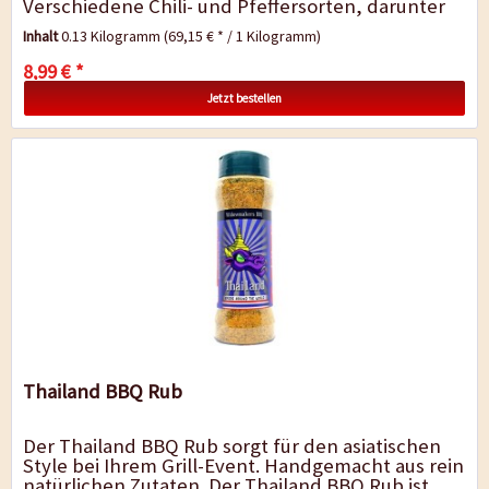
Verschiedene Chili- und Pfeffersorten, darunter
der aromatische...
Inhalt
0.13 Kilogramm
(69,15 € * / 1 Kilogramm)
8,99 € *
Jetzt bestellen
Thailand BBQ Rub
Der Thailand BBQ Rub sorgt für den asiatischen
Style bei Ihrem Grill-Event. Handgemacht aus rein
natürlichen Zutaten. Der Thailand BBQ Rub ist