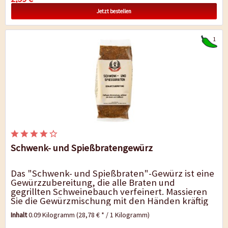
Jetzt bestellen
1
Schwenk- und Spießbratengewürz
Das "Schwenk- und Spießbraten"-Gewürz ist eine
Gewürzzubereitung, die alle Braten und
gegrillten Schweinebauch verfeinert. Massieren
Sie die Gewürzmischung mit den Händen kräftig
in das Fleisch ein und...
Inhalt
0.09 Kilogramm
(28,78 € * / 1 Kilogramm)