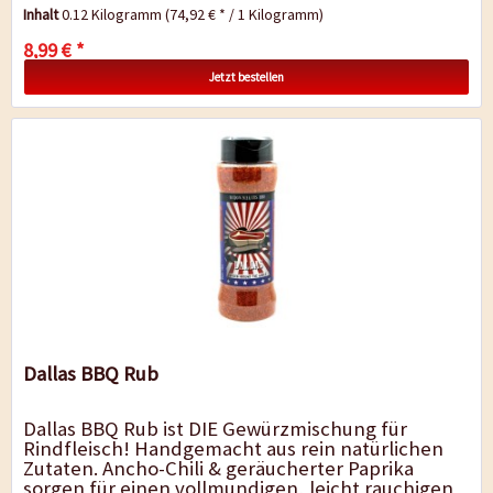
Grill-Gerichten eine...
Inhalt
0.12 Kilogramm
(74,92 € * / 1 Kilogramm)
8,99 € *
Jetzt bestellen
Dallas BBQ Rub
Dallas BBQ Rub ist DIE Gewürzmischung für
Rindfleisch! Handgemacht aus rein natürlichen
Zutaten. Ancho-Chili & geräucherter Paprika
sorgen für einen vollmundigen, leicht rauchigen