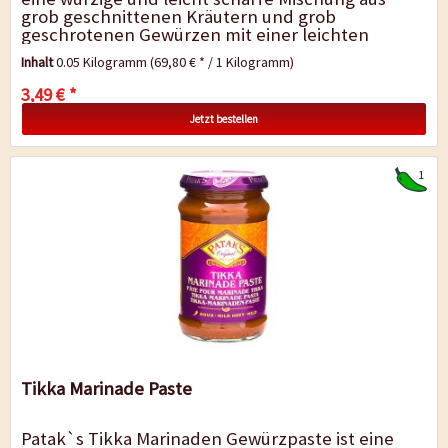
grob geschnittenen Kräutern und grob
geschrotenen Gewürzen mit einer leichten
Rauchnote. Sie eignet sich zum Würzen...
Inhalt
0.05 Kilogramm
(69,80 € * / 1 Kilogramm)
3,49 € *
Jetzt bestellen
1
Tikka Marinade Paste
Patak`s Tikka Marinaden Gewürzpaste ist eine