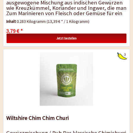
ausgewogene Mischung aus indischen Gewürzen
wie Kreuzkümmel, Koriander und Ingwer, die man
Zum Marinieren von Fleisch oder Gemüse für ein
leckeres Tikka-Curry...
Inhalt
0.283 Kilogramm
(13,39 € * / 1 Kilogramm)
3,79 € *
Jetzt bestellen
3
Wiltshire Chim Chim Churi
Gewürzmischung / Rub Das klassische Chimichurri