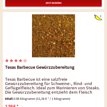
Jetzt bestellen
3
Texas Barbecue Gewürzzubereitung
Texas Barbecue ist eine salzfreie
Gewürzzubereitung für Schweine-, Rind- und
Geflügelfleisch. Ideal zum Marinieren von Steaks.
Die Gewürzzubereitung entzieht dem Fleisch
keine Flüssigkeit. Das Ergebnis:...
Inhalt
0.08 Kilogramm
(32,38 € * / 1 Kilogramm)
2,59 € *