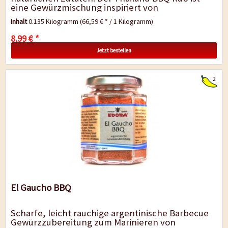
eine Gewürzmischung inspiriert von
thailändischen Aromen. Eine...
Inhalt
0.135 Kilogramm
(66,59 € * / 1 Kilogramm)
8,99 € *
Jetzt bestellen
2
El Gaucho BBQ
Scharfe, leicht rauchige argentinische Barbecue
Gewürzzubereitung zum Marinieren von