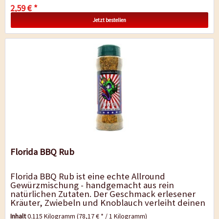
2,59 € *
Jetzt bestellen
Florida BBQ Rub
Florida BBQ Rub ist eine echte Allround
Gewürzmischung - handgemacht aus rein
natürlichen Zutaten. Der Geschmack erlesener
Kräuter, Zwiebeln und Knoblauch verleiht deinen
Grill-Gerichten eine ganz besondere Note....
Inhalt
0.115 Kilogramm
(78,17 € * / 1 Kilogramm)