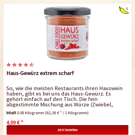
5
Haus-Gewürz extrem scharf
So, wie die meisten Restaurants ihren Hauswein
haben, gibt es bei uns das Haus-Gewürz. Es
gehört einfach auf den Tisch. Die fein
abgestimmte Mischung aus Würze (Zwiebel,
Knoblauch, Paprika, Oregano) und ordentlicher...
Inhalt
0.08 Kilogramm
(62,38 € * / 1 Kilogramm)
4,99 € *
Jetzt bestellen