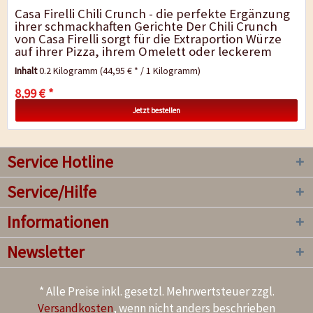
Casa Firelli Chili Crunch - die perfekte Ergänzung
ihrer schmackhaften Gerichte Der Chili Crunch
von Casa Firelli sorgt für die Extraportion Würze
auf ihrer Pizza, ihrem Omelett oder leckerem
Grillfleisch. Sie...
Inhalt
0.2 Kilogramm
(44,95 € * / 1 Kilogramm)
8,99 € *
Jetzt bestellen
Service Hotline
Service/Hilfe
Informationen
Newsletter
* Alle Preise inkl. gesetzl. Mehrwertsteuer zzgl.
Versandkosten
, wenn nicht anders beschrieben