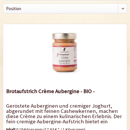
Brotaufstrich Crème Aubergine - BIO -
Geröstete Auberginen und cremiger Joghurt,
abgerundet mit feinen Cashewkernen, machen
diese Crème zu einem kulinarischen Erlebnis. Der
fein cremige Aubergine-Aufstrich bietet ein
besonderes Geschmackserlebnis, ob auf...
Inhalt
0.19 Kilogramm
(17,84 € * / 1 Kilogramm)