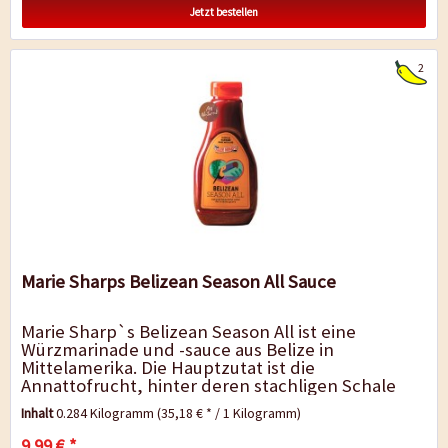
Jetzt bestellen
2
Marie Sharps Belizean Season All Sauce
Marie Sharp`s Belizean Season All ist eine
Würzmarinade und -sauce aus Belize in
Mittelamerika. Die Hauptzutat ist die
Annattofrucht, hinter deren stachligen Schale
sich die ziegelroten Samen verbergen, die jedem
Inhalt
0.284 Kilogramm
(35,18 € * / 1 Kilogramm)
Gericht nicht...
9,99 € *