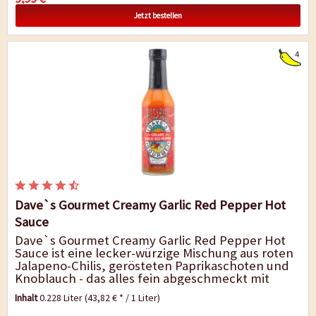
Jetzt bestellen
4
Dave`s Gourmet Creamy Garlic Red Pepper Hot
Sauce
Dave`s Gourmet Creamy Garlic Red Pepper Hot
Sauce ist eine lecker-würzige Mischung aus roten
Jalapeno-Chilis, gerösteten Paprikaschoten und
Knoblauch - das alles fein abgeschmeckt mit
Gewürzen. Probieren Sie einen...
Inhalt
0.228 Liter
(43,82 € * / 1 Liter)