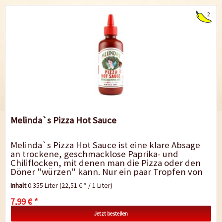
2
Melinda`s Pizza Hot Sauce
Melinda`s Pizza Hot Sauce ist eine klare Absage
an trockene, geschmacklose Paprika- und
Chiliflocken, mit denen man die Pizza oder den
Döner "würzen" kann. Nur ein paar Tropfen von
dieser genial gemischten Sauce reichen zum...
Inhalt
0.355 Liter
(22,51 € * / 1 Liter)
7,99 € *
Jetzt bestellen