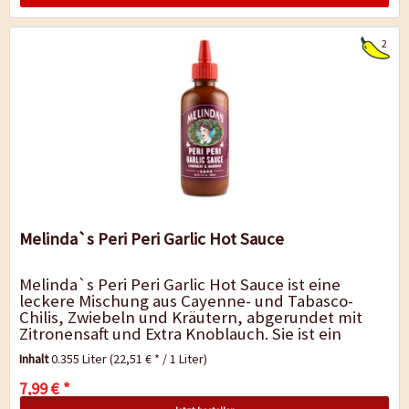
2
Melinda`s Peri Peri Garlic Hot Sauce
Melinda`s Peri Peri Garlic Hot Sauce ist eine
leckere Mischung aus Cayenne- und Tabasco-
Chilis, Zwiebeln und Kräutern, abgerundet mit
Zitronensaft und Extra Knoblauch. Sie ist ein
unglaublich vielseitige Sauce, die genauso als...
Inhalt
0.355 Liter
(22,51 € * / 1 Liter)
7,99 € *