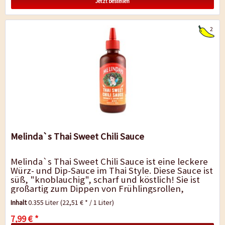
Jetzt bestellen
2
Melinda`s Thai Sweet Chili Sauce
Melinda`s Thai Sweet Chili Sauce ist eine leckere
Würz- und Dip-Sauce im Thai Style. Diese Sauce ist
süß, "knoblauchig", scharf und köstlich! Sie ist
großartig zum Dippen von Frühlingsrollen,
gebratenem...
Inhalt
0.355 Liter
(22,51 € * / 1 Liter)
7,99 € *