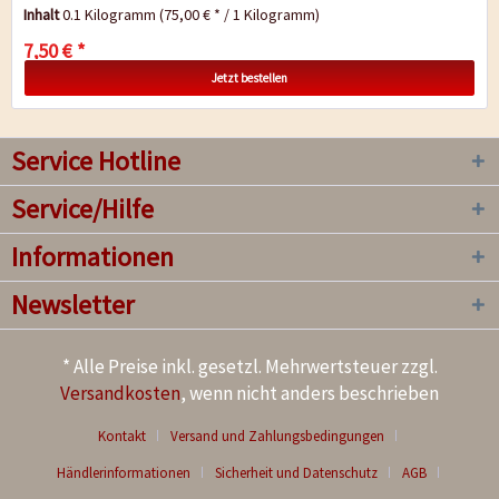
feine Textur hochwertiger Senfsaat...
Inhalt
0.1 Kilogramm
(75,00 € * / 1 Kilogramm)
7,50 € *
Jetzt bestellen
Service Hotline
Service/Hilfe
Informationen
Newsletter
* Alle Preise inkl. gesetzl. Mehrwertsteuer zzgl.
Versandkosten
, wenn nicht anders beschrieben
Kontakt
Versand und Zahlungsbedingungen
Händlerinformationen
Sicherheit und Datenschutz
AGB