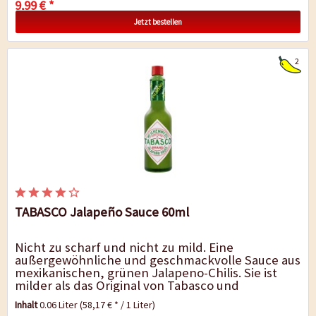
9,99 € *
Jetzt bestellen
2
TABASCO Jalapeño Sauce 60ml
Nicht zu scharf und nicht zu mild. Eine
außergewöhnliche und geschmackvolle Sauce aus
mexikanischen, grünen Jalapeno-Chilis. Sie ist
milder als das Original von Tabasco und
überzeugt durch ihre einzigartige...
Inhalt
0.06 Liter
(58,17 € * / 1 Liter)