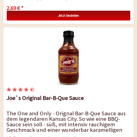
2,69 € *
Jetzt bestellen
Joe`s Original Bar-B-Que Sauce
The One and Only - Orignal Bar-B-Que Sauce aus
dem legendären Kansas City. So wie eine BBQ-
Sauce sein soll - süß, mit intensiv rauchigem
Geschmack und einer wunderbar karamelligen
Zuckernote. Lassen Sie sich die...