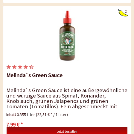
2
Melinda`s Green Sauce
Melinda`s Green Sauce ist eine außergewöhnliche
und würzige Sauce aus Spinat, Koriander,
Knoblauch, grünen Jalapenos und grünen
Tomaten (Tomatillos). Fein abgeschmeckt mit
Limettensaft und einem Hauch...
Inhalt
0.355 Liter
(22,51 € * / 1 Liter)
7,99 € *
Jetzt bestellen