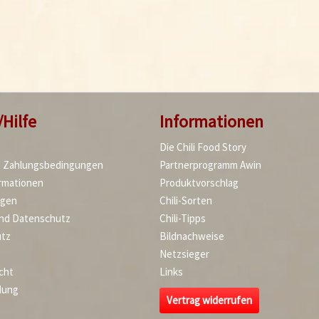
/Hilfe
Informationen
Die Chili Food Story
d Zahlungsbedingungen
Partnerprogramm Awin
rmationen
Produktvorschlag
agen
Chili-Sorten
und Datenschutz
Chili-Tipps
tz
Bildnachweise
Netzsieger
cht
Links
dung
Vertrag widerrufen