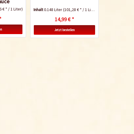
auce
 € * / 1 Liter)
Inhalt
0.148 Liter
(101,28 € * / 1 Liter)
*
14,99 € *
en
Jetzt bestellen