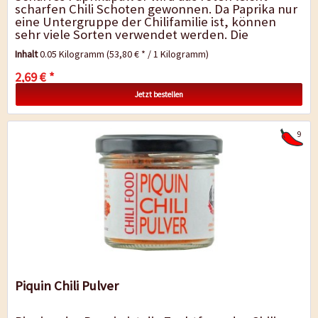
scharfen Chili Schoten gewonnen. Da Paprika nur
eine Untergruppe der Chilifamilie ist, können
sehr viele Sorten verwendet werden. Die
ungarische Spitzpaprika eignet sich
Inhalt
0.05 Kilogramm
(53,80 € * / 1 Kilogramm)
hervorragend...
2,69 € *
Jetzt bestellen
9
Piquin Chili Pulver