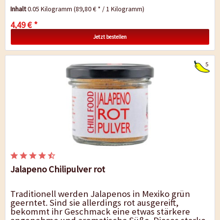
Jalapeno Chilipulver ist in der...
Inhalt
0.05 Kilogramm
(89,80 € * / 1 Kilogramm)
4,49 € *
Jetzt bestellen
5
Jalapeno Chilipulver rot
Traditionell werden Jalapenos in Mexiko grün
geerntet. Sind sie allerdings rot ausgereift,
bekommt ihr Geschmack eine etwas stärkere