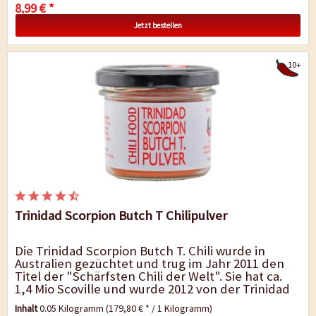
8,99 € *
Jetzt bestellen
10+
Trinidad Scorpion Butch T Chilipulver
Die Trinidad Scorpion Butch T. Chili wurde in
Australien gezüchtet und trug im Jahr 2011 den
Titel der "Schärfsten Chili der Welt". Sie hat ca.
1,4 Mio Scoville und wurde 2012 von der Trinidad
Scorpion Moruga (2 Mio Scoville) und 2013...
Inhalt
0.05 Kilogramm
(179,80 € * / 1 Kilogramm)