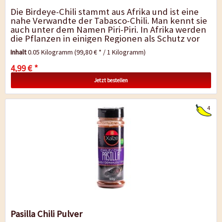
Die Birdeye-Chili stammt aus Afrika und ist eine
nahe Verwandte der Tabasco-Chili. Man kennt sie
auch unter dem Namen Piri-Piri. In Afrika werden
die Pflanzen in einigen Regionen als Schutz vor
hungrigen Elefanten um die Felder...
Inhalt
0.05 Kilogramm
(99,80 € * / 1 Kilogramm)
4,99 € *
Jetzt bestellen
4
Pasilla Chili Pulver