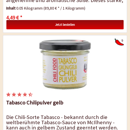
angenehme und aromatische Süße. Dieses starke,
leicht süßliche Chiliaroma kann universell in der
Inhalt
0.05 Kilogramm
(89,80 € * / 1 Kilogramm)
Küche...
4,49 € *
Jetzt bestellen
9
Tabasco Chilipulver gelb
Die Chili-Sorte Tabasco - bekannt durch die
weltberühmte Tabasco-Sauce von McIlhenny -
kann auch in gelbem Zustand geerntet werden.