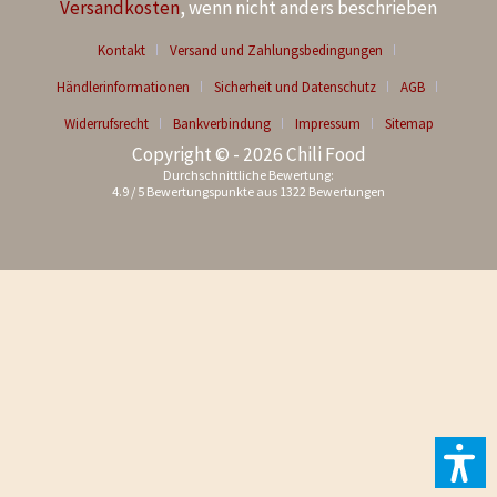
Versandkosten
, wenn nicht anders beschrieben
Kontakt
Versand und Zahlungsbedingungen
Händlerinformationen
Sicherheit und Datenschutz
AGB
Widerrufsrecht
Bankverbindung
Impressum
Sitemap
Copyright © - 2026 Chili Food
Durchschnittliche Bewertung:
4.9
/
5
Bewertungspunkte aus
1322
Bewertungen