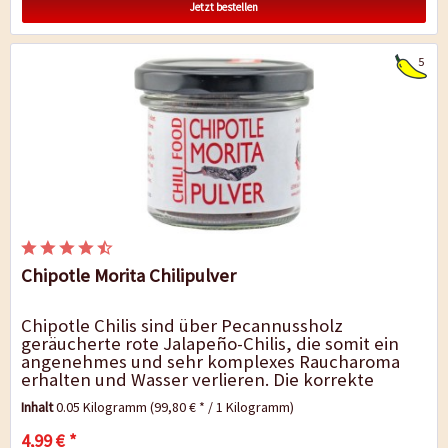
Jetzt bestellen
5
Chipotle Morita Chilipulver
Chipotle Chilis sind über Pecannussholz
geräucherte rote Jalapeño-Chilis, die somit ein
angenehmes und sehr komplexes Raucharoma
erhalten und Wasser verlieren. Die korrekte
Bezeichnung lautet Chipotle Morita für...
Inhalt
0.05 Kilogramm
(99,80 € * / 1 Kilogramm)
4,99 € *