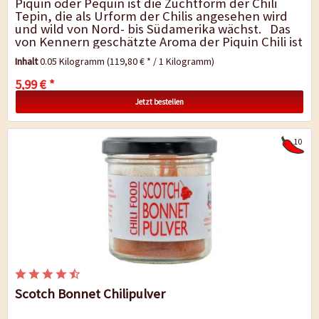
Piquin oder Pequin ist die Zuchtform der Chili
Tepin, die als Urform der Chilis angesehen wird
und wild von Nord- bis Südamerika wächst. Das
von Kennern geschätzte Aroma der Piquin Chili ist
einzigartig, sehr fein...
Inhalt
0.05 Kilogramm
(119,80 € * / 1 Kilogramm)
5,99 € *
Jetzt bestellen
10
Scotch Bonnet Chilipulver