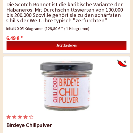
Die Scotch Bonnet ist die karibische Variante der
Habaneros. Mit Durchschnittswerten von 100.000
bis 200.000 Scoville gehört sie zu den schärfsten
Chilis der Welt. Ihre typisch "zerfurchten"
Früchte haben ein...
Inhalt
0.05 Kilogramm
(129,80 € * / 1 Kilogramm)
6,49 € *
Jetzt bestellen
9
Birdeye Chilipulver