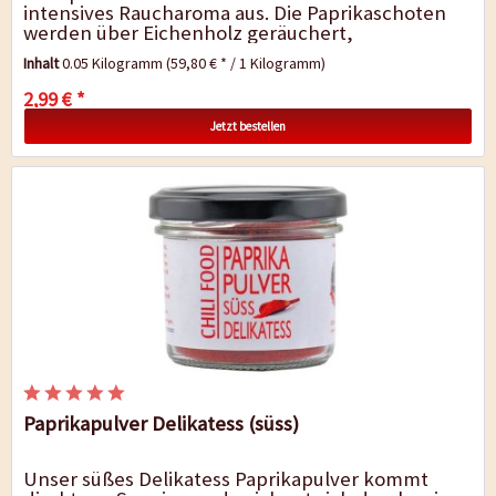
intensives Raucharoma aus. Die Paprikaschoten
werden über Eichenholz geräuchert,
anschliessend getrocknet und gemahlen....
Inhalt
0.05 Kilogramm
(59,80 € * / 1 Kilogramm)
2,99 € *
Jetzt bestellen
Paprikapulver Delikatess (süss)
Unser süßes Delikatess Paprikapulver kommt