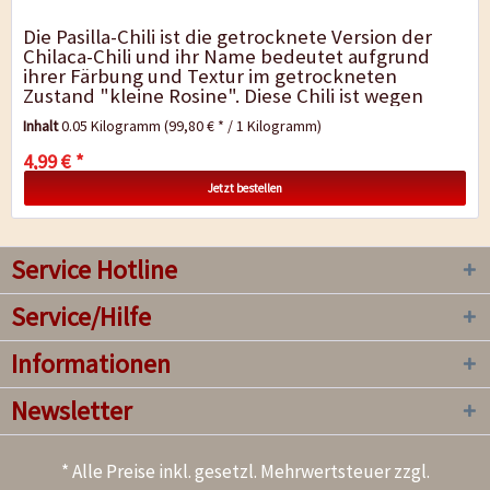
Die Pasilla-Chili ist die getrocknete Version der
Chilaca-Chili und ihr Name bedeutet aufgrund
ihrer Färbung und Textur im getrockneten
Zustand "kleine Rosine". Diese Chili ist wegen
ihres milden Geschmacks bei Liebhabern der...
Inhalt
0.05 Kilogramm
(99,80 € * / 1 Kilogramm)
4,99 € *
Jetzt bestellen
Service Hotline
Service/Hilfe
Informationen
Newsletter
* Alle Preise inkl. gesetzl. Mehrwertsteuer zzgl.