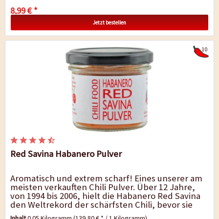
8,99 € *
Jetzt bestellen
10
Red Savina Habanero Pulver
Aromatisch und extrem scharf! Eines unserer am
meisten verkauften Chili Pulver. Über 12 Jahre,
von 1994 bis 2006, hielt die Habanero Red Savina
den Weltrekord der schärfsten Chili, bevor sie
von der Bhut Jolokia...
Inhalt
0.05 Kilogramm
(139,80 € * / 1 Kilogramm)