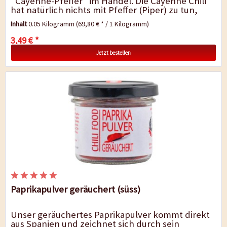
"Cayenne-Pfeffer" im Handel. Die Cayenne Chili
hat natürlich nichts mit Pfeffer (Piper) zu tun,
sondern ist eine reinrassige Chilisorte...
Inhalt
0.05 Kilogramm
(69,80 € * / 1 Kilogramm)
3,49 € *
Jetzt bestellen
Paprikapulver geräuchert (süss)
Unser geräuchertes Paprikapulver kommt direkt
aus Spanien und zeichnet sich durch sein