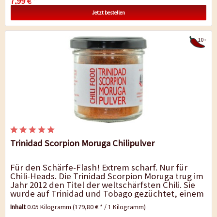
7,99 € *
Jetzt bestellen
10+
Trinidad Scorpion Moruga Chilipulver
Für den Schärfe-Flash! Extrem scharf. Nur für
Chili-Heads. Die Trinidad Scorpion Moruga trug im
Jahr 2012 den Titel der weltschärfsten Chili. Sie
wurde auf Trinidad und Tobago gezüchtet, einem
Inselstaat vor der Küste Venezuelas. Die...
Inhalt
0.05 Kilogramm
(179,80 € * / 1 Kilogramm)