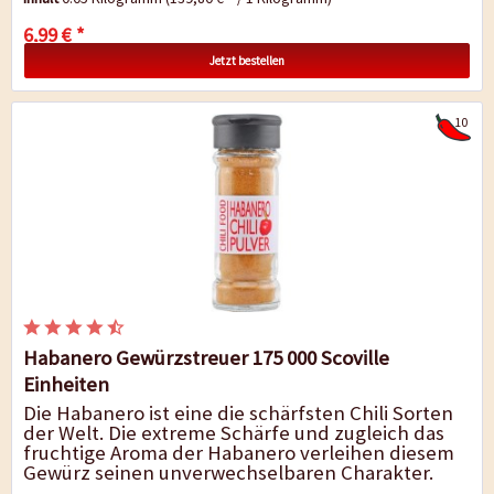
6,99 € *
Jetzt bestellen
10
Habanero Gewürzstreuer 175 000 Scoville
Einheiten
Die Habanero ist eine die schärfsten Chili Sorten
der Welt. Die extreme Schärfe und zugleich das
fruchtige Aroma der Habanero verleihen diesem
Gewürz seinen unverwechselbaren Charakter.
Verwenden Sie Unser Habanero...