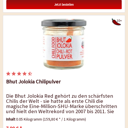
Jetzt bestellen
10+
Bhut Jolokia Chilipulver
Die Bhut Jolokia Red gehört zu den schärfsten
Chilis der Welt - sie hatte als erste Chili die
magische Eine-Million-SHU-Marke überschritten
und hielt den Weltrekord von 2007 bis 2011. Sie
stammt aus der Region Assam in...
Inhalt
0.05 Kilogramm
(159,80 € * / 1 Kilogramm)