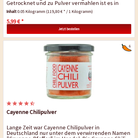
Getrocknet und zu Pulver vermahlen ist es in
Europa eine Rarität. Die Tabasco-Chilis haben...
Inhalt
0.05 Kilogramm
(119,80 € * / 1 Kilogramm)
5,99 € *
Jetzt bestellen
6
Cayenne Chilipulver
Lange Zeit war Cayenne Chilipulver in
Deutschland nur unter dem verwirrenden Namen