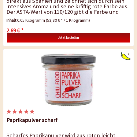
direkt aus Spanien und zeichnet sich durch sein
intensives Aroma und seine kräftig rote Farbe aus.
Der ASTA-Wert von 110/120 gibt die Farbe und
Qualität an. Ein hoher...
Inhalt
0.05 Kilogramm
(53,80 € * / 1 Kilogramm)
2,69 € *
Jetzt bestellen
3
Paprikapulver scharf
Scharfes Paprikapulver wird aus roten leicht