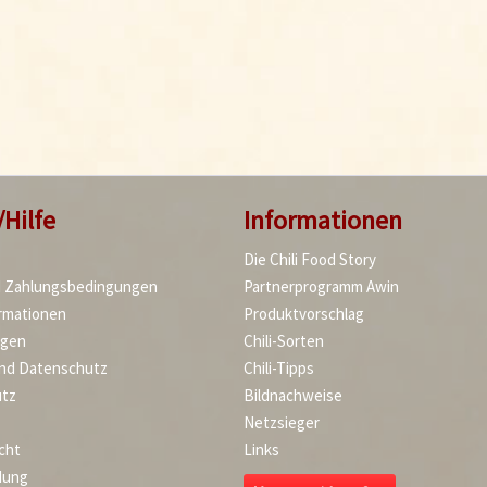
/Hilfe
Informationen
Die Chili Food Story
d Zahlungsbedingungen
Partnerprogramm Awin
rmationen
Produktvorschlag
agen
Chili-Sorten
und Datenschutz
Chili-Tipps
tz
Bildnachweise
Netzsieger
cht
Links
dung