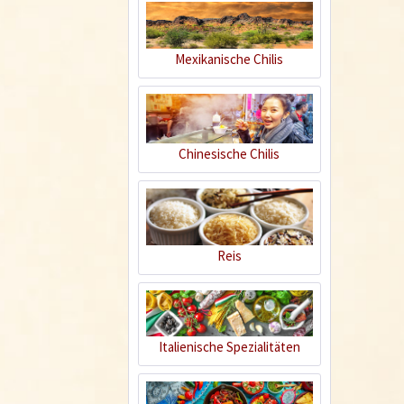
Mexikanische Chilis
Die schärfsten
Küchen der Welt -
Mexiko
Chinesische Chilis
Wissen
Reis
Thailand - im Land
der absoluten
Italienische Spezialitäten
Schärfe
Wissen