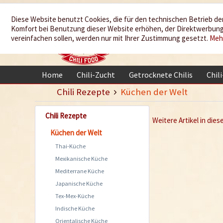
Wir würzen
Diese Website benutzt Cookies, die für den technischen Betrieb der
Komfort bei Benutzung dieser Website erhöhen, der Direktwerbung 
Ihr Leben
vereinfachen sollen, werden nur mit Ihrer Zustimmung gesetzt.
Meh
Home
Chili-Zucht
Getrocknete Chilis
Chil
Chili Rezepte
Küchen der Welt
Chili Rezepte
Weitere Artikel in dies
Küchen der Welt
Thai-Küche
Mexikanische Küche
Mediterrane Küche
Japanische Küche
Tex-Mex-Küche
Indische Küche
Orientalische Küche