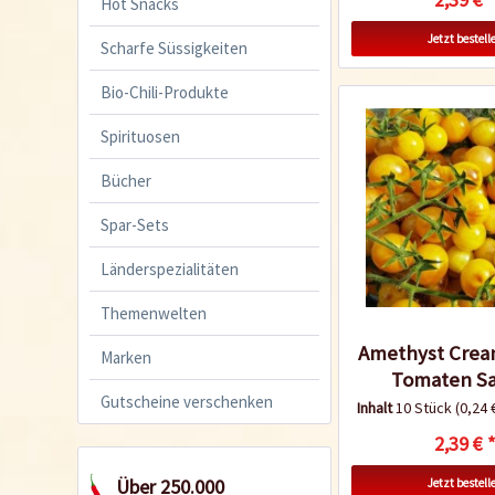
Hot Snacks
Jetzt bestell
Scharfe Süssigkeiten
Bio-Chili-Produkte
Spirituosen
Bücher
Spar-Sets
Länderspezialitäten
Themenwelten
Amethyst Crea
Marken
Tomaten S
Gutscheine verschenken
Inhalt
10 Stück
(0,24 
2,39 € 
Über 250.000
Jetzt bestell