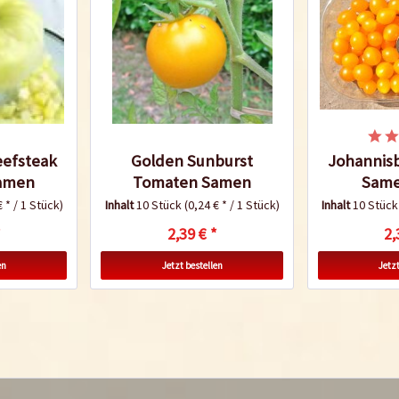
eefsteak
Golden Sunburst
Johannis
amen
Tomaten Samen
Same
€ * / 1 Stück)
Inhalt
10 Stück
(0,24 € * / 1 Stück)
Inhalt
10 Stüc
*
2,39 € *
2,
en
Jetzt bestellen
Jetzt