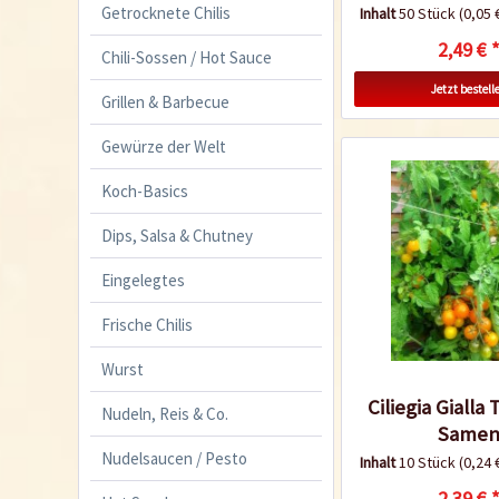
Getrocknete Chilis
Inhalt
50 Stück
(0,05 
2,49 € 
Chili-Sossen / Hot Sauce
Jetzt bestell
Grillen & Barbecue
Gewürze der Welt
Koch-Basics
Dips, Salsa & Chutney
Eingelegtes
Frische Chilis
Wurst
Ciliegia Giall
Nudeln, Reis & Co.
Same
Nudelsaucen / Pesto
Inhalt
10 Stück
(0,24 
2,39 € 