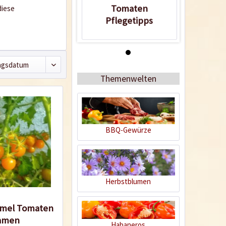
Tomaten
diese
Pflegetipps
Wissen
Themenwelten
BBQ-Gewürze
Tomaten
Pflegetipps
Herbstblumen
rmel Tomaten
amen
Habaneros