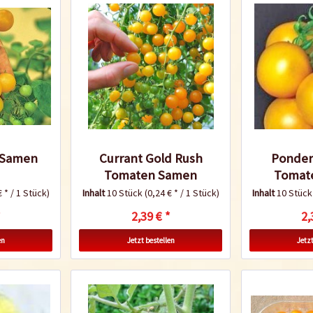
 Samen
Currant Gold Rush
Ponder
Tomaten Samen
Tomat
€ * / 1 Stück)
Inhalt
10 Stück
(0,24 € * / 1 Stück)
Inhalt
10 Stüc
*
2,39 € *
2,
en
Jetzt bestellen
Jetzt