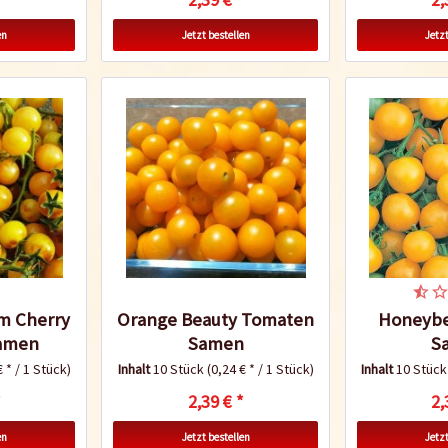
en
Jetzt bestellen
Jetzt
m Cherry
Orange Beauty Tomaten
Honeyb
amen
Samen
S
€ * / 1 Stück)
Inhalt
10 Stück
(0,24 € * / 1 Stück)
Inhalt
10 Stüc
*
2,39 € *
2,
en
Jetzt bestellen
Jetzt