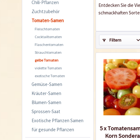
Chili-Pflanzen
Entdecken Sie die Vi
Zuchtzubehör
schmackhaften Sorten
Tomaten-Samen
Fleischtomaten
Cocktailtomaten
Filtern
Flaschentomaten
Strauchtomaten
gelbe Tomaten
violette Tomaten
exotische Tomaten
Gemüse-Samen
Kräuter-Samen
Blumen-Samen
Sprossen-Saat
Exotische Pflanzen Samen
5 x Tomatensam
für gesunde Pflanzen
Korn Sonder