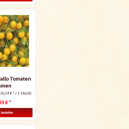
iallo Tomaten
amen
k
(0,24 € * / 1 Stück)
39 € *
 bestellen