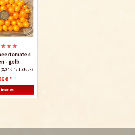
beertomaten
n - gelb
k
(0,24 € * / 1 Stück)
39 € *
 bestellen