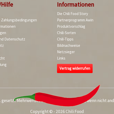
/Hilfe
Informationen
Die Chili Food Story
d Zahlungsbedingungen
Partnerprogramm Awin
rmationen
Produktvorschlag
agen
Chili-Sorten
und Datenschutz
Chili-Tipps
tz
Bildnachweise
Netzsieger
cht
Links
dung
Vertrag widerrufen
kl. gesetzl. Mehrwertsteuer zzgl.
Versandkosten
, wenn nicht an
Copyright © - 2026 Chili Food