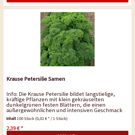
Krause Petersilie Samen
Info: Die Krause Petersilie bildet langstielige,
kräftige Pflanzen mit klein gekräuselten
dunkelgrünen festen Blättern, die einen
außergewöhnlichen und intensiven Geschmack
haben. Die Blätter der...
Inhalt
100 Stück
(0,02 € * / 1 Stück)
2,39 € *