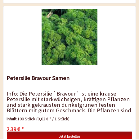
Petersilie Bravour Samen
Info: Die Petersilie `Bravour` ist eine krause
Petersilie mit starkwüchsigen, kräftigen Pflanzen
und stark gekrausten dunkelgrünen festen
Blättern mit gutem Geschmack. Die Pflanzen sind
sehr ertragreich und...
Inhalt
100 Stück
(0,02 € * / 1 Stück)
2,39 € *
Jetzt bestellen