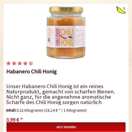
5
Habanero Chili Honig
Unser Habanero Chili Honig ist ein reines
Naturprodukt, gemacht von scharfen Bienen.
Nicht ganz, für die angenehme aromatische
Schärfe des Chili Honig sorgen natürlich
Habanero Chilis. Wer sich nicht vorstellen...
Inhalt
0.22 Kilogramm
(18,14 € * / 1 Kilogramm)
3,99 € *
Jetzt bestellen