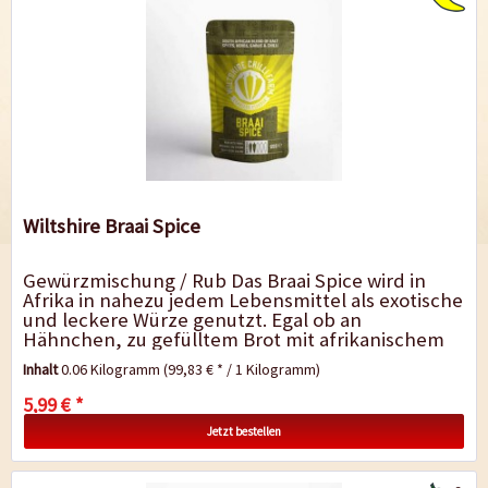
Wiltshire Braai Spice
Gewürzmischung / Rub Das Braai Spice wird in
Afrika in nahezu jedem Lebensmittel als exotische
und leckere Würze genutzt. Egal ob an
Hähnchen, zu gefülltem Brot mit afrikanischem
Curry, in leckerem Chakalaka...
Inhalt
0.06 Kilogramm
(99,83 € * / 1 Kilogramm)
5,99 € *
Jetzt bestellen