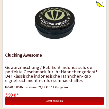
3
Clucking Awesome
Gewürzmischung / Rub Echt indonesisch: der
perfekte Geschmack für Ihr Hähnchengericht!
Der klassische indonesische Hähnchen-Rub
eignet sich nicht nur für schmackhaftes
Hähnchen, sondern verleiht auch...
Inhalt
0.06 Kilogramm
(99,83 € * / 1 Kilogramm)
5,99 € *
Jetzt bestellen