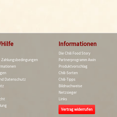
/Hilfe
Informationen
Die Chili Food Story
d Zahlungsbedingungen
Partnerprogramm Awin
rmationen
Produktvorschlag
agen
Chili-Sorten
und Datenschutz
Chili-Tipps
tz
Bildnachweise
Netzsieger
cht
Links
dung
Vertrag widerrufen