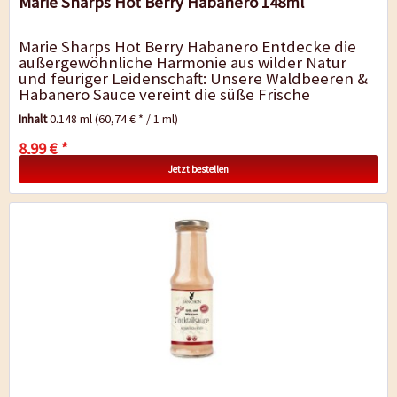
Marie Sharps Hot Berry Habanero 148ml
Marie Sharps Hot Berry Habanero Entdecke die
außergewöhnliche Harmonie aus wilder Natur
und feuriger Leidenschaft: Unsere Waldbeeren &
Habanero Sauce vereint die süße Frische
sonnengereifter Waldbeeren...
Inhalt
0.148 ml
(60,74 € * / 1 ml)
8,99 € *
Jetzt bestellen