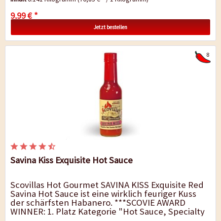
entsteht eine Sauce,...
9,99 € *
Jetzt bestellen
8
Savina Kiss Exquisite Hot Sauce
Scovillas Hot Gourmet SAVINA KISS Exquisite Red
Savina Hot Sauce ist eine wirklich feuriger Kuss
der schärfsten Habanero. ***SCOVIE AWARD
WINNER: 1. Platz Kategorie "Hot Sauce, Specialty
Chile".*** Diese Hot Sauce verzaubert...