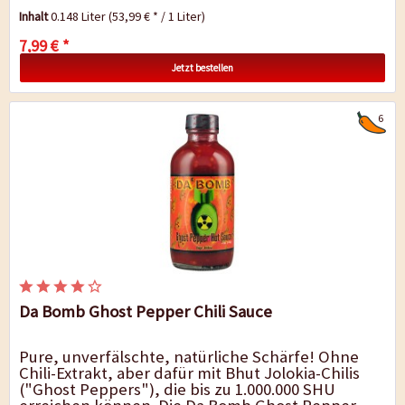
untersteichenden Gewürz-Orchester. Diese
Inhalt
0.148 Liter
(53,99 € * / 1 Liter)
Sauce...
7,99 € *
Jetzt bestellen
6
Da Bomb Ghost Pepper Chili Sauce
Pure, unverfälschte, natürliche Schärfe! Ohne
Chili-Extrakt, aber dafür mit Bhut Jolokia-Chilis
("Ghost Peppers"), die bis zu 1.000.000 SHU