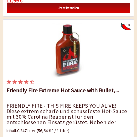
11,99 € *
Jetzt bestellen
10
Friendly Fire Extreme Hot Sauce with Bullet,...
FRIENDLY FIRE - THIS FIRE KEEPS YOU ALIVE!
Diese extrem scharfe und schussfeste Hot-Sauce
mit 30% Carolina Reaper ist für den
entschlossenen Einsatz gerüstet. Neben der
schärfsten Chili der Welt kümmern...
Inhalt
0.247 Liter
(56,64 € * / 1 Liter)