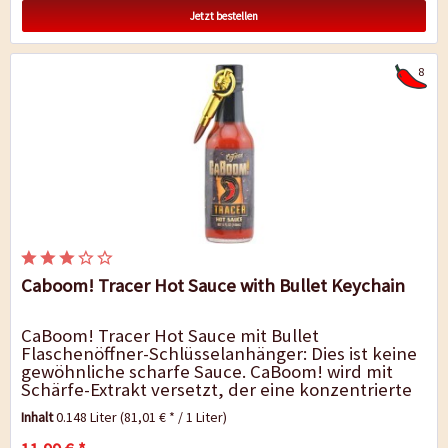
Jetzt bestellen
8
Caboom! Tracer Hot Sauce with Bullet Keychain
CaBoom! Tracer Hot Sauce mit Bullet
Flaschenöffner-Schlüsselanhänger: Dies ist keine
gewöhnliche scharfe Sauce. CaBoom! wird mit
Schärfe-Extrakt versetzt, der eine konzentrierte
und speziell gemischte...
Inhalt
0.148 Liter
(81,01 € * / 1 Liter)