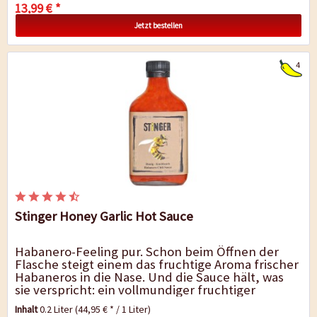
13,99 € *
Jetzt bestellen
4
Stinger Honey Garlic Hot Sauce
Habanero-Feeling pur. Schon beim Öffnen der
Flasche steigt einem das fruchtige Aroma frischer
Habaneros in die Nase. Und die Sauce hält, was
sie verspricht: ein vollmundiger fruchtiger
Habanero-Geschmack, abgerundet mit...
Inhalt
0.2 Liter
(44,95 € * / 1 Liter)