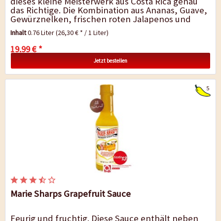
dieses kleine Meisterwerk aus Costa Rica genau
das Richtige. Die Kombination aus Ananas, Guave,
Gewürznelken, frischen roten Jalapenos und
einem Spritzer Regenwald-Honig ist...
Inhalt
0.76 Liter
(26,30 € * / 1 Liter)
19,99 € *
Jetzt bestellen
5
Marie Sharps Grapefruit Sauce
Feurig und fruchtig. Diese Sauce enthält neben