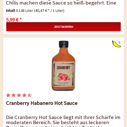
Chilis machen diese Sauce so heiß-begehrt. Eine
milde Schärfe und die volle...
Inhalt
0.148 Liter
(40,47 € * / 1 Liter)
5,99 € *
Jetzt bestellen
5
Cranberry Habanero Hot Sauce
Die Cranberry Hot Sauce liegt mit Ihrer Schärfe im
moderaten Bereich. Sie besteht aus leckeren