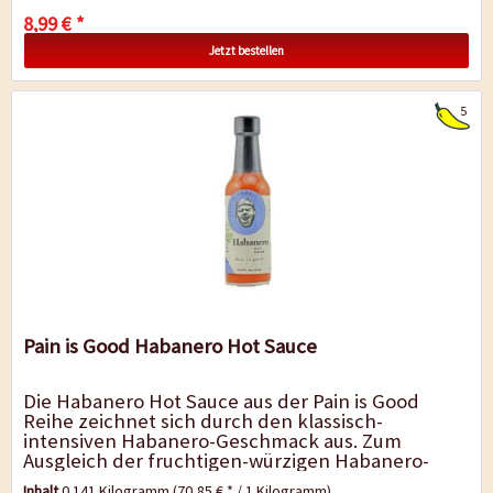
8,99 € *
Jetzt bestellen
5
Pain is Good Habanero Hot Sauce
Die Habanero Hot Sauce aus der Pain is Good
Reihe zeichnet sich durch den klassisch-
intensiven Habanero-Geschmack aus. Zum
Ausgleich der fruchtigen-würzigen Habanero-
Note wurden Knoblauch und Karotte zugefügt, so
Inhalt
0.141 Kilogramm
(70,85 € * / 1 Kilogramm)