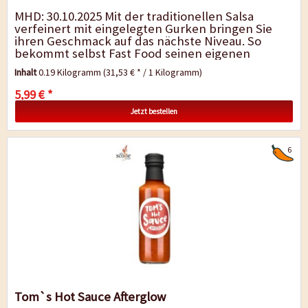
MHD: 30.10.2025 Mit der traditionellen Salsa
verfeinert mit eingelegten Gurken bringen Sie
ihren Geschmack auf das nächste Niveau. So
bekommt selbst Fast Food seinen eigenen
Geschmack und Sie essen direkt mit mehr
Inhalt
0.19 Kilogramm
(31,53 € * / 1 Kilogramm)
Freude....
5,99 € *
Jetzt bestellen
6
Tom`s Hot Sauce Afterglow