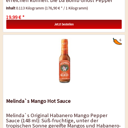
erreichen können. Die Da Bomb Ghost Pepper
Chili Sauce ist mit ihren...
Inhalt
0.113 Kilogramm
(176,90 € * / 1 Kilogramm)
19,99 € *
Jetzt bestellen
6
Melinda`s Mango Hot Sauce
Melinda`s Original Habanero Mango Pepper
Sauce (148 ml): Süß-fruchtige, unter der
tropischen Sonne gereifte Mangos und Habanero-