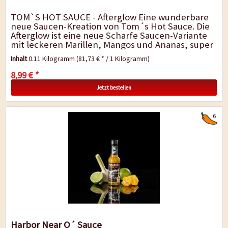
TOM`S HOT SAUCE - Afterglow Eine wunderbare
neue Saucen-Kreation von Tom´s Hot Sauce. Die
Afterglow ist eine neue Scharfe Saucen-Variante
mit leckeren Marillen, Mangos und Ananas, super
fruchtig und ordentlich scharf. Da brennt...
Inhalt
0.11 Kilogramm
(81,73 € * / 1 Kilogramm)
8,99 € *
Jetzt bestellen
6
Harbor Near O´ Sauce