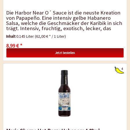
Die Harbor Near O´ Sauce ist die neuste Kreation
von Papapeño. Eine intensiv gelbe Habanero
Salsa, welche die Geschmäcker der Karibik in sich
trägt. Intensiv, fruchtig, exotisch, lecker, das
beschreibt die Harbor...
Inhalt
0.145 Liter
(62,00 € * / 1 Liter)
8,99 € *
Jetzt bestellen
4