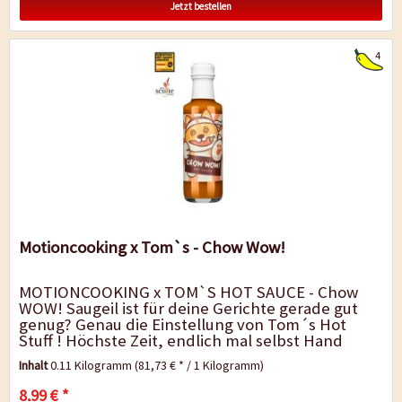
Jetzt bestellen
4
Motioncooking x Tom`s - Chow Wow!
MOTIONCOOKING x TOM`S HOT SAUCE - Chow
WOW! Saugeil ist für deine Gerichte gerade gut
genug? Genau die Einstellung von Tom´s Hot
Stuff ! Höchste Zeit, endlich mal selbst Hand
anzulegen - fernab des Tellerrands! Und...
Inhalt
0.11 Kilogramm
(81,73 € * / 1 Kilogramm)
8,99 € *