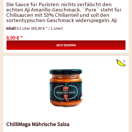
Die Sauce für Puristen: nichts verfälscht den
echten Aji Amarillo-Geschmack. `Pure` steht für
Chilisaucen mit 53% Chilianteil und soll den
sortentypischen Geschmack widerspiegeln. Aji
Amarillos werden in...
Inhalt
0.1 Liter
(89,90 € * / 1 Liter)
8,99 € *
Jetzt bestellen
5
ChilliMaga Mährische Salsa