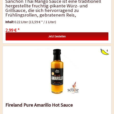
Sanchon Thai Mango Sauce ist eine traditionell
hergestellte fruchtig-pikante Würz- und
Grillsauce, die sich hervorragend zu
Frühlingsrollen, gebratenem Reis,
Nudelgerichten sowie zu Gegrilltem, Fisch, Tofu
Inhalt
0.22 Liter
(13,59 € * / 1 Liter)
oder Gemüse...
2,99 € *
Jetzt bestellen
4
Fireland Pure Amarillo Hot Sauce