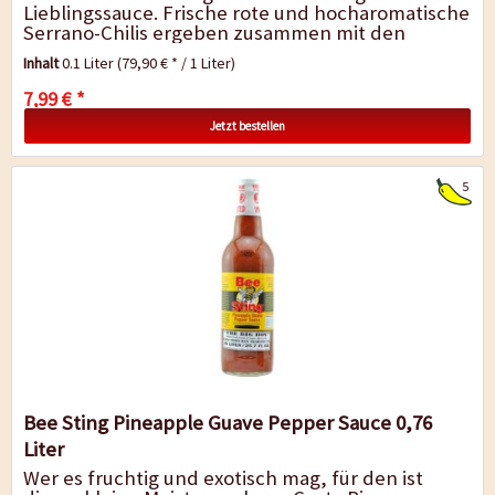
Lieblingssauce. Frische rote und hocharomatische
Serrano-Chilis ergeben zusammen mit den
exotischen Fruchtaromen der Mango NICHT...
Inhalt
0.1 Liter
(79,90 € * / 1 Liter)
7,99 € *
Jetzt bestellen
5
Bee Sting Pineapple Guave Pepper Sauce 0,76
Liter
Wer es fruchtig und exotisch mag, für den ist