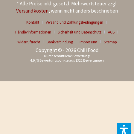
* Alle Preise inkl. gesetzl. Mehrwertsteuer zzgl.
Versandkosten
, wenn nicht anders beschrieben
Kontakt
Versand und Zahlungsbedingungen
Händlerinformationen
Sicherheit und Datenschutz
AGB
Widerrufsrecht
Bankverbindung
Impressum
Sitemap
Copyright © - 2026 Chili Food
Durchschnittliche Bewertung:
4.9
/
5
Bewertungspunkte aus
1322
Bewertungen