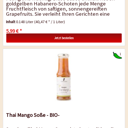
goldgelben Habanero-Schoten jede Menge
Fruchtfleisch von saftigen, sonnengereiften
Grapefruits. Sie verleiht Ihren Gerichten eine
einmalige, exotisch-scharfe Note. Die etwas
Inhalt
0.148 Liter
(40,47 € * / 1 Liter)
andere...
5,99 € *
Jetzt bestellen
1
Thai Mango Soße - BIO-