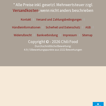
* Alle Preise inkl. gesetzl. Mehrwertsteuer zzgl.
Versandkosten
, wenn nicht anders beschrieben
Kontakt
Versand und Zahlungsbedingungen
Händlerinformationen
Sicherheit und Datenschutz
AGB
Widerrufsrecht
Bankverbindung
Impressum
Sitemap
Copyright © - 2026 Chili Food
Durchschnittliche Bewertung:
4.9
/
5
Bewertungspunkte aus
1322
Bewertungen