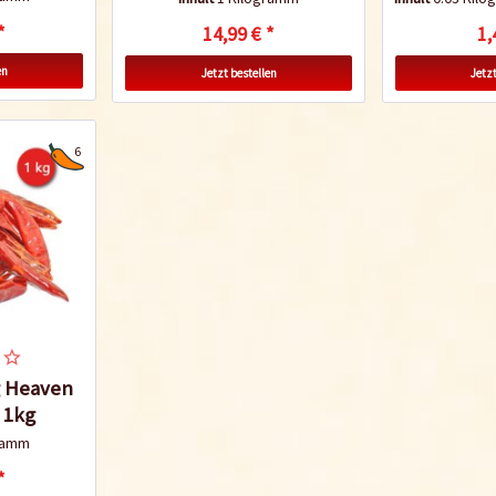
*
14,99 € *
1,
en
Jetzt bestellen
Jetzt
6
g Heaven
z 1kg
gramm
*