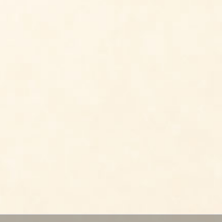
Chinesisches
Fünfgewürz
Inhalt
0.03 Kilogramm
(99,67 € * / 1 Kilogramm)
2,99 € *
Jetzt bestellen
Knoblauch Paste in
Öl
Inhalt
0.3 Kilogramm
(9,97 € * / 1 Kilogramm)