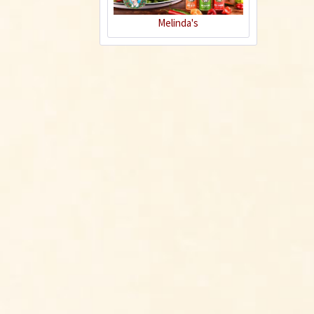
Mian
Melinda's
Rezept
Hühnchen Kung Pao