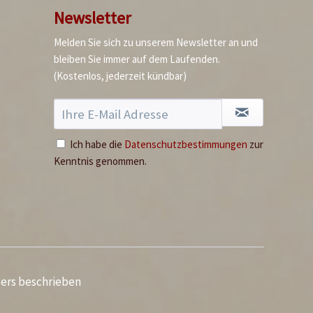
2,99 € *
Newsletter
Ausverkauft
Melden Sie sich zu unserem Newsletter an und
bleiben Sie immer auf dem Laufenden.
(Kostenlos, jederzeit kündbar)
Ich habe die
Datenschutzbestimmungen
zur
Kenntnis genommen.
Reines Sesamöl
Inhalt
0.15 Liter
(43,27 € * / 1 Liter)
6,49 € *
Ausverkauft
ders beschrieben