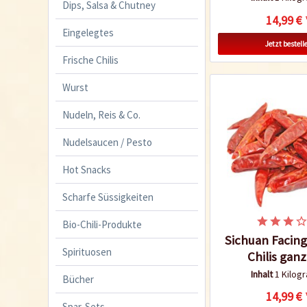
Dips, Salsa & Chutney
14,99 € 
Eingelegtes
Jetzt bestell
Frische Chilis
Wurst
Nudeln, Reis & Co.
Nudelsaucen / Pesto
Hot Snacks
Scharfe Süssigkeiten
Bio-Chili-Produkte
Sichuan Facin
Spirituosen
Chilis gan
Inhalt
1 Kilo
Bücher
14,99 € 
Spar-Sets