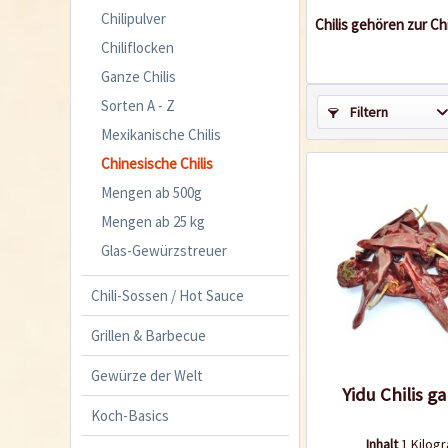
Chilipulver
Chilis gehören zur C
Chiliflocken
Ganze Chilis
Sorten A - Z
Filtern
Mexikanische Chilis
Chinesische Chilis
Mengen ab 500g
Mengen ab 25 kg
Glas-Gewürzstreuer
Chili-Sossen / Hot Sauce
Grillen & Barbecue
Gewürze der Welt
Yidu Chilis g
Koch-Basics
Inhalt
1 Kilo