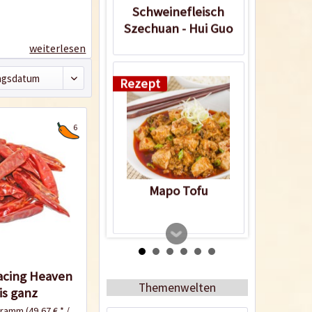
Schweinefleisch
Szechuan - Hui Guo
Rou
weiterlesen
Rezept
6
Mapo Tofu
3
acing Heaven
Themenwelten
is ganz
ogramm
(49,67 € * / 1 Kilogramm)