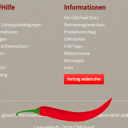
/Hilfe
Informationen
Die Chili Food Story
d Zahlungsbedingungen
Partnerprogramm Awin
rmationen
Produktvorschlag
agen
Chili-Sorten
und Datenschutz
Chili-Tipps
tz
Bildnachweise
Netzsieger
cht
Links
dung
Vertrag widerrufen
kl. gesetzl. Mehrwertsteuer zzgl.
Versandkosten
, wenn nicht an
Copyright © - 2026 Chili Food