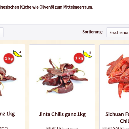
hinesischen Küche wie Olivenöl zum Mittelmeerraum.
Sortierung:
4
5
anz 1kg
Jinta Chilis ganz 1kg
Sichuan F
Chil
gramm
Inhalt
1 Kilogramm
Inhalt
0.03 Kil