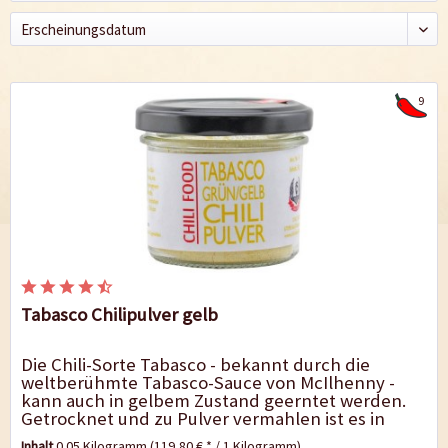
9
Tabasco Chilipulver gelb
Die Chili-Sorte Tabasco - bekannt durch die
weltberühmte Tabasco-Sauce von McIlhenny -
kann auch in gelbem Zustand geerntet werden.
Getrocknet und zu Pulver vermahlen ist es in
Europa eine Rarität. Die Tabasco-Chilis haben...
Inhalt
0.05 Kilogramm
(119,80 € * / 1 Kilogramm)