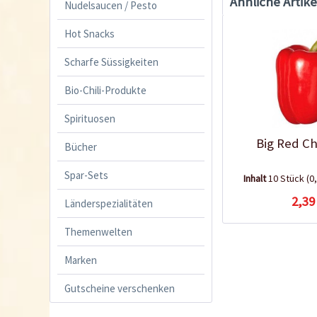
Ähnliche Artike
Nudelsaucen / Pesto
Hot Snacks
Scharfe Süssigkeiten
Bio-Chili-Produkte
Spirituosen
Big Red Ch
Bücher
Spar-Sets
Inhalt
10 Stück
(0
2,39
Länderspezialitäten
Themenwelten
Marken
Gutscheine verschenken