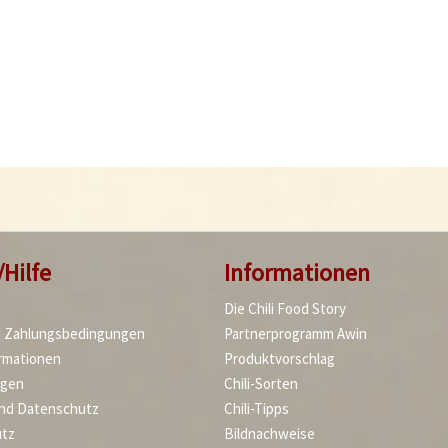
/Hilfe
Informationen
Die Chili Food Story
d Zahlungsbedingungen
Partnerprogramm Awin
rmationen
Produktvorschlag
agen
Chili-Sorten
und Datenschutz
Chili-Tipps
tz
Bildnachweise