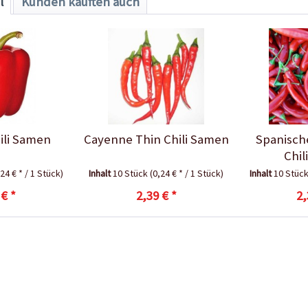
l
Kunden kauften auch
ili Samen
Cayenne Thin Chili Samen
Spanische
Chil
,24 € * / 1 Stück)
Inhalt
10 Stück
(0,24 € * / 1 Stück)
Inhalt
10 Stüc
 € *
2,39 € *
2,