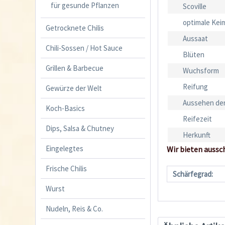
für gesunde Pflanzen
Scoville
optimale Kei
Getrocknete Chilis
Aussaat
Chili-Sossen / Hot Sauce
Blüten
Grillen & Barbecue
Wuchsform
Reifung
Gewürze der Welt
Aussehen der
Koch-Basics
Reifezeit
Dips, Salsa & Chutney
Herkunft
Eingelegtes
Wir bieten aussc
Frische Chilis
Schärfegrad:
Wurst
Nudeln, Reis & Co.