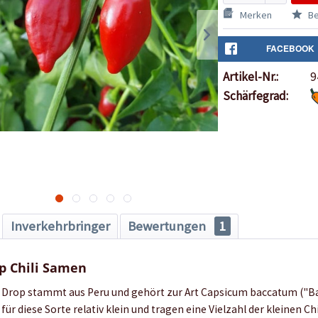
Merken
Be
FACEBOOK
Artikel-Nr.:
9
Schärfegrad:
Inverkehrbringer
Bewertungen
1
p Chili Samen
 Drop stammt aus Peru und gehört zur Art Capsicum baccatum ("Ba
ür diese Sorte relativ klein und tragen eine Vielzahl der kleinen Chi