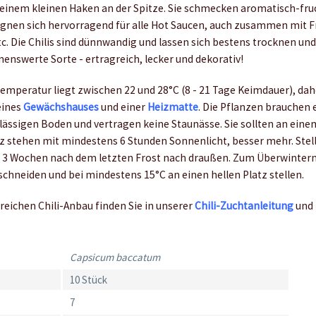
 einem kleinen Haken an der Spitze. Sie schmecken aromatisch-fru
 eignen sich hervorragend für alle Hot Saucen, auch zusammen mit 
. Die Chilis sind dünnwandig und lassen sich bestens trocknen und 
enswerte Sorte - ertragreich, lecker und dekorativ!
emperatur liegt zwischen 22 und 28°C (8 - 21 Tage Keimdauer), dah
eines
Gewächshauses
und einer
Heizmatte
. Die Pflanzen brauchen 
ässigen Boden und vertragen keine Staunässe. Sie sollten an eine
z stehen mit mindestens 6 Stunden Sonnenlicht, besser mehr. Stell
is 3 Wochen nach dem letzten Frost nach draußen. Zum Überwintern
chneiden und bei mindestens 15°C an einen hellen Platz stellen.
reichen Chili-Anbau finden Sie in unserer
Chili-Zuchtanleitung
und
Capsicum baccatum
10 Stück
7