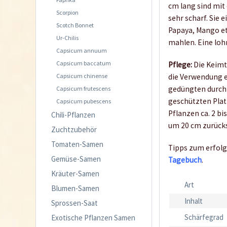
cm lang sind mit
Scorpion
sehr scharf. Sie
Scotch Bonnet
Papaya, Mango etc
Ur-Chilis
mahlen. Eine lohn
Capsicum annuum
Capsicum baccatum
Pflege:
Die Keimt
Capsicum chinense
die Verwendung 
gedüngten durchl
Capsicum frutescens
geschützten Plat
Capsicum pubescens
Pflanzen ca. 2 b
Chili-Pflanzen
um 20 cm zurücks
Zuchtzubehör
Tomaten-Samen
Tipps zum erfolg
Gemüse-Samen
Tagebuch
.
Kräuter-Samen
Art
Blumen-Samen
Inhalt
Sprossen-Saat
Schärfegrad
Exotische Pflanzen Samen