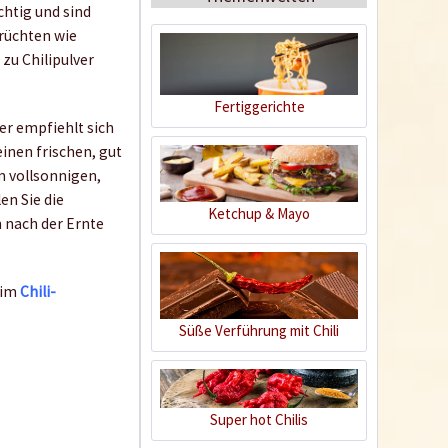
chtig und sind
Früchten wie
zu Chilipulver
Fertiggerichte
er empfiehlt sich
BIO Chili-Dünger
einen frischen, gut
m vollsonnigen,
Inhalt
0.5 Liter
(21,98 € * / 1 Liter)
en Sie die
Ketchup & Mayo
 nach der Ernte
10,99 € *
Jetzt bestellen
 im
Chili-
Süße Verführung mit Chili
Super hot Chilis