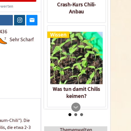
Crash-Kurs Chili-
werten
Anbau
436
Wissen
7
Sehr Scharf
Was tun damit Chilis
keimen?
um-Chili"). Die
lis, die etwa 2-3
Themenwelten