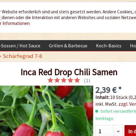
 Website erforderlich sind und stets gesetzt werden. Andere Cookies, 
dienen oder die Interaktion mit anderen Websites und sozialen Netzw
r Informationen
i-Sossen / Hot Sauce
Grillen & Barbecue
Koch-Basics
Ho
Schärfegrad 7-8
Inca Red Drop Chili Samen
(
1
)
2,39 € *
Inhalt:
10 Stück (0,2
inkl. MwSt.
zzgl. Ve
Sofort versandfertig
Werktage.
In 