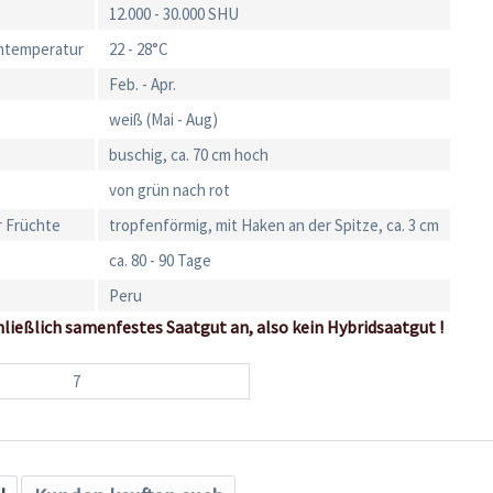
12.000 - 30.000 SHU
mtemperatur
22 - 28°C
Feb. - Apr.
weiß (Mai - Aug)
buschig, ca. 70 cm hoch
von grün nach rot
 Früchte
tropfenförmig, mit Haken an der Spitze, ca. 3 cm
ca. 80 - 90 Tage
Peru
hließlich samenfestes Saatgut an, also kein Hybridsaatgut !
7