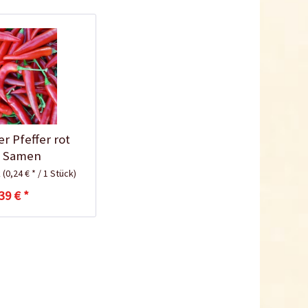
10,5cm
Inhalt
1 Stück
0,25 € *
Jetzt bestellen
r Pfeffer rot
i Samen
k
(0,24 € * / 1 Stück)
39 € *
Schraubdose zur
Keimhilfe
Inhalt
1 Stück
0,29 € *