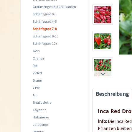
Großmengen Bio Chilisamen
Schärfegrad 0-3
Schärfegrad 4-6
Schärfegrad 7-8
Schärfegrad 9-10
Schärfegrad 10+
Gelb
Orange
Rot
Violett
Braun
7 Pot
Beschreibung
Aji
Bhut Jolokia
Cayenne
Inca Red Dro
Habaneros
Info:
Die Inca Red
Jalapenos
Pflanzen bleiben f
Paprika