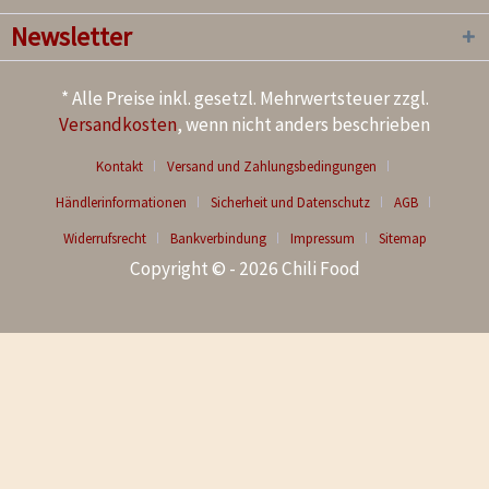
Newsletter
* Alle Preise inkl. gesetzl. Mehrwertsteuer zzgl.
Versandkosten
, wenn nicht anders beschrieben
Kontakt
Versand und Zahlungsbedingungen
Händlerinformationen
Sicherheit und Datenschutz
AGB
Widerrufsrecht
Bankverbindung
Impressum
Sitemap
Copyright © - 2026 Chili Food