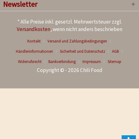
Newsletter
* Alle Preise inkl. gesetzl. Mehrwertsteuer zzgl.
Versandkosten
, wenn nicht anders beschrieben
Kontakt
Versand und Zahlungsbedingungen
Händlerinformationen
Sicherheit und Datenschutz
AGB
Widerrufsrecht
Bankverbindung
Impressum
Sitemap
Copyright © - 2026 Chili Food