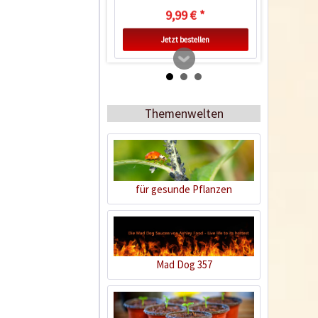
9,99 € *
Jetzt bestellen
Themenwelten
für gesunde Pflanzen
Heizmatte 35 x 25cm
Inhalt
1 Stück
Mad Dog 357
37,99 € *
Ausverkauft