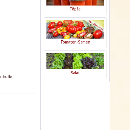
Töpfe
Tomaten-Samen
Pikierstab
Salat
nhülle
Inhalt
1 Stück
1,09 € *
Ausverkauft