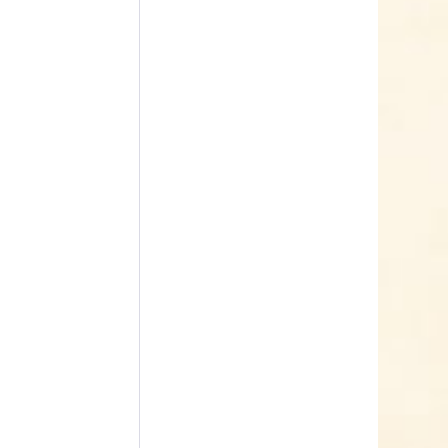
Zimmer-Gewächshaus
Inhalt
1 Stück
9,99 € *
Jetzt bestellen