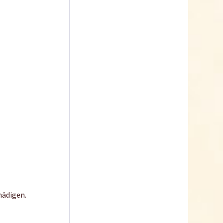
Horngrieß
Inhalt
1 Kilogramm
4,99 € *
Jetzt bestellen
hädigen.