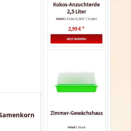
Kokos-Anzuchterde
2,5 Liter
Inhalt
2.5 Liter
(1,20 € * / 1 Liter)
2,99 € *
Jetzt bestellen
Zimmer-Gewächshaus
om Samenkorn
Inhalt
1 Stück