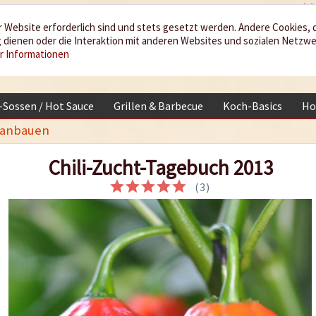
 Website erforderlich sind und stets gesetzt werden. Andere Cookies, 
dienen oder die Interaktion mit anderen Websites und sozialen Netzw
r Informationen
i-Sossen / Hot Sauce
Grillen & Barbecue
Koch-Basics
Ho
t anbauen
Chili-Zucht-Tagebuch 2013
(
3
)