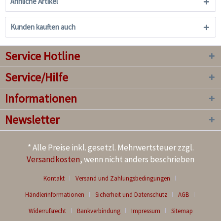
Ähnliche Artikel
Kunden kauften auch
Service Hotline
Service/Hilfe
Informationen
Newsletter
* Alle Preise inkl. gesetzl. Mehrwertsteuer zzgl.
Versandkosten
, wenn nicht anders beschrieben
Kontakt
Versand und Zahlungsbedingungen
Händlerinformationen
Sicherheit und Datenschutz
AGB
Widerrufsrecht
Bankverbindung
Impressum
Sitemap