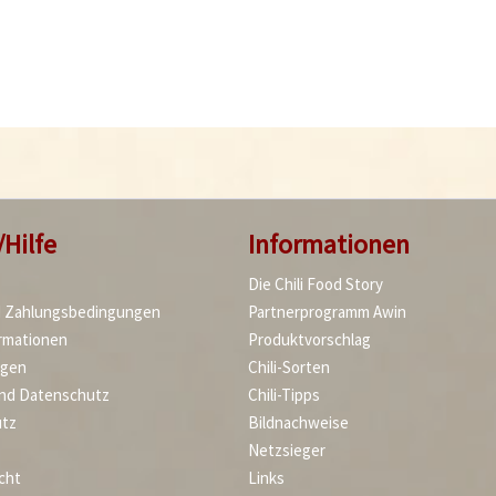
/Hilfe
Informationen
Die Chili Food Story
d Zahlungsbedingungen
Partnerprogramm Awin
rmationen
Produktvorschlag
agen
Chili-Sorten
und Datenschutz
Chili-Tipps
tz
Bildnachweise
Netzsieger
cht
Links