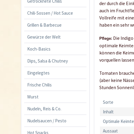
Getrocknete Chilis
der durch die Ein
auch im Fruchtfl
Chili-Sossen / Hot Sauce
Vollreife mit ein
Grillen & Barbecue
haben ein sehr w
Gewürze der Welt
Die Indigo
Pflege:
optimale Keimtem
Koch-Basics
können die Keimu
vorquellen lasse
Dips, Salsa & Chutney
Eingelegtes
Tomaten brauchen
(aber keine Näss
Frische Chilis
Stunden Sonnenli
Wurst
Sorte
Nudeln, Reis & Co.
Inhalt
Nudelsaucen / Pesto
Optimale Keimt
Aussaat
Hot Snacks