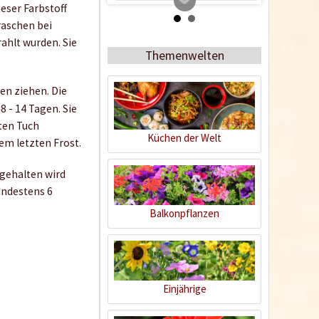
ieser Farbstoff
raschen bei
rahlt wurden. Sie
Themenwelten
en ziehen. Die
 - 14 Tagen. Sie
ten Tuch
Küchen der Welt
em letzten Frost.
Tomato Buddy
 gehalten wird
indestens 6
Inhalt
1 Stück
Balkonpflanzen
19,99 € *
Jetzt bestellen
Einjährige