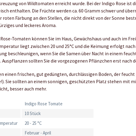
kreuzung von Wildtomaten erreicht wurde. Bei der Indigo Rose ist d
eisch enthalten. Die Früchte werden ca. 60 Gramm schwer und über
er roten Färbung an den Stellen, die nicht direkt von der Sonne best
ürziges und leckeres Aroma.
 Rose-Tomaten können Sie im Haus, Gewächshaus und auch im Frei
peratur liegt zwischen 20 und 25°C und die Keimung erfolgt nach 8
ng beschleunigen, wenn Sie die Samen über Nacht in einem feuch
n. Auspflanzen sollten Sie die vorgezogenen Pflänzchen erst nach d
 einen frischen, gut gedüngten, durchlässigen Boden, der feucht
e!). Sie sollten an einem sonnigen, geschützten Platz stehen mit m
cht, besser auch mehr.
Indigo Rose Tomate
10 Stück
emperatur
20 - 25 °C
Februar - April