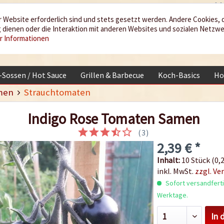
 Website erforderlich sind und stets gesetzt werden. Andere Cookies, 
dienen oder die Interaktion mit anderen Websites und sozialen Netzw
r Informationen
i-Sossen / Hot Sauce
Grillen & Barbecue
Koch-Basics
Ho
men
Strauchtomaten
Indigo Rose Tomaten Samen
(
3
)
2,39 € *
Inhalt:
10 Stück (0,2
inkl. MwSt.
zzgl. Ve
Sofort versandfertig
Werktage.
In 