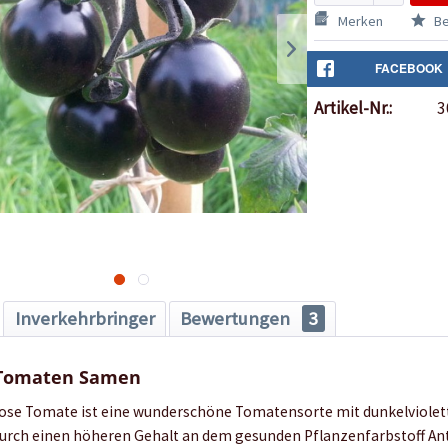
Merken
Be
FACEBOOK
Artikel-Nr.:
3
Inverkehrbringer
Bewertungen
3
 Tomaten Samen
Rose Tomate ist eine wunderschöne Tomatensorte mit dunkelviolet
durch einen höheren Gehalt an dem gesunden Pflanzenfarbstoff A