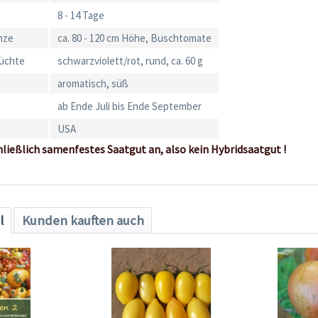
8 - 14 Tage
nze
ca. 80 - 120 cm Höhe, Buschtomate
rüchte
schwarzviolett/rot, rund, ca. 60 g
aromatisch, süß
ab Ende Juli bis Ende September
USA
hließlich samenfestes Saatgut an, also kein Hybridsaatgut !
l
Kunden kauften auch