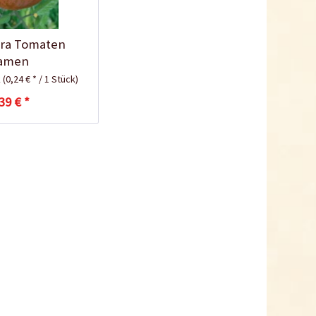
ra Tomaten
Tomaten-
amen
Anzuchtanleitung
k
(0,24 € * / 1 Stück)
39 € *
Bio Tomatendünger
Inhalt
1 Kilogramm
5,99 € *