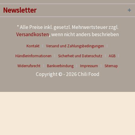
Newsletter
* Alle Preise inkl. gesetzl. Mehrwertsteuer zzgl.
Versandkosten
, wenn nicht anders beschrieben
Kontakt
Versand und Zahlungsbedingungen
Händlerinformationen
Sicherheit und Datenschutz
AGB
Widerrufsrecht
Bankverbindung
Impressum
Sitemap
Copyright © - 2026 Chili Food