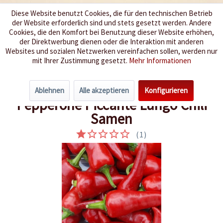
Diese Website benutzt Cookies, die für den technischen Betrieb
der Website erforderlich sind und stets gesetzt werden. Andere
Wir würzen Ihr Leben
Cookies, die den Komfort bei Benutzung dieser Website erhöhen,
der Direktwerbung dienen oder die Interaktion mit anderen
Websites und sozialen Netzwerken vereinfachen sollen, werden nur
Menü
mit Ihrer Zustimmung gesetzt.
Mehr Informationen
Übersicht
Schärfegrad 0-3
Ablehnen
Alle akzeptieren
Konfigurieren
Pepperone Piccante Lungo Chili
Samen
(
1
)