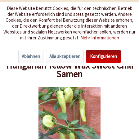
Diese Website benutzt Cookies, die für den technischen Betrieb
der Website erforderlich sind und stets gesetzt werden. Andere
Wir würzen Ihr Leben
Cookies, die den Komfort bei Benutzung dieser Website erhöhen,
der Direktwerbung dienen oder die Interaktion mit anderen
Websites und sozialen Netzwerken vereinfachen sollen, werden nur
Menü
mit Ihrer Zustimmung gesetzt.
Mehr Informationen
Übersicht
Schärfegrad 0-3
Ablehnen
Alle akzeptieren
Konfigurieren
Hungarian Yellow Wax Sweet Chili
Samen