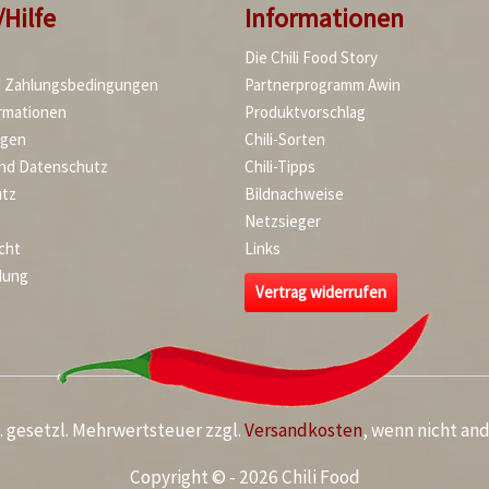
/Hilfe
Informationen
Die Chili Food Story
d Zahlungsbedingungen
Partnerprogramm Awin
rmationen
Produktvorschlag
agen
Chili-Sorten
und Datenschutz
Chili-Tipps
tz
Bildnachweise
Netzsieger
cht
Links
dung
Vertrag widerrufen
kl. gesetzl. Mehrwertsteuer zzgl.
Versandkosten
, wenn nicht an
Copyright © - 2026 Chili Food