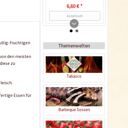
6,60 € *
Ausverkauft
2
kultig-fruchtigen
Themenwelten
e von den meisten
diese zu
Tabasco
leisch.
Fajitas & Hähnchen
mexikanisch
fertige Essen für
Inhalt
0.105 Kilogramm
(40,86 € * / 1 Kilogramm)
Barbeque Sossen
4,29 € *
Jetzt bestellen