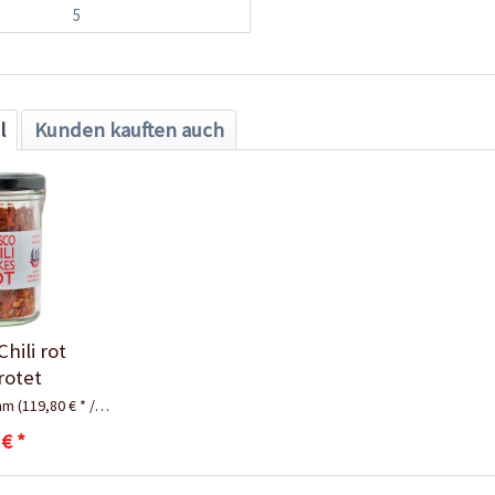
5
l
Kunden kauften auch
hili rot
rotet
amm
(119,80 € * / 1 Kilogramm)
 € *