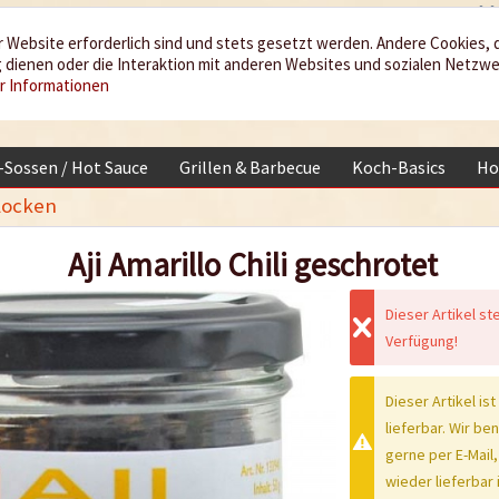
 Website erforderlich sind und stets gesetzt werden. Andere Cookies, 
dienen oder die Interaktion mit anderen Websites und sozialen Netzw
r Informationen
i-Sossen / Hot Sauce
Grillen & Barbecue
Koch-Basics
Ho
flocken
Aji Amarillo Chili geschrotet
Dieser Artikel st
Verfügung!
Dieser Artikel ist
lieferbar. Wir be
gerne per E-Mail,
wieder lieferbar i