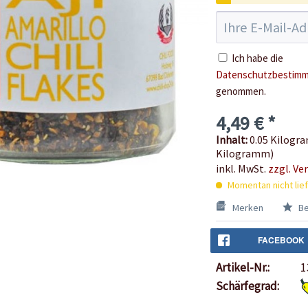
Ich habe die
Datenschutzbestim
genommen.
4,49 € *
Inhalt:
0.05 Kilogra
Kilogramm)
inkl. MwSt.
zzgl. Ve
Momentan nicht lie
Merken
Be
FACEBOOK
Artikel-Nr.:
1
Schärfegrad: