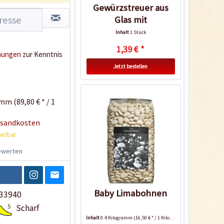
Gewürzstreuer aus
Glas mit
Flapperdeckel
Inhalt
1 Stück
1,39 € *
mungen
zur Kenntnis
Jetzt bestellen
mm (89,80 € * / 1
rsandkosten
ferbar
werten
Baby Limabohnen
33940
5
Scharf
Inhalt
0.4 Kilogramm
(16,50 € * / 1 Kilogramm)