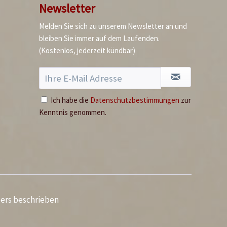
Newsletter
Melden Sie sich zu unserem Newsletter an und
bleiben Sie immer auf dem Laufenden.
Baby Limabohnen
(Kostenlos, jederzeit kündbar)
Inhalt
0.4 Kilogramm
(16,50 € * / 1 Kilogramm)
6,60 € *
Ich habe die
Datenschutzbestimmungen
zur
Ausverkauft
Kenntnis genommen.
ders beschrieben