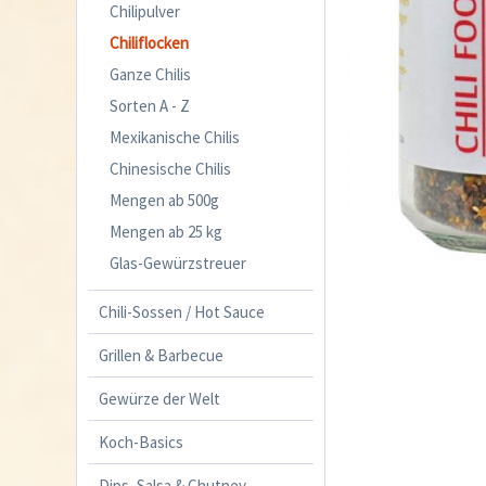
Chilipulver
Chiliflocken
Ganze Chilis
Sorten A - Z
Mexikanische Chilis
Chinesische Chilis
Mengen ab 500g
Mengen ab 25 kg
Glas-Gewürzstreuer
Chili-Sossen / Hot Sauce
Grillen & Barbecue
Gewürze der Welt
Koch-Basics
Dips, Salsa & Chutney