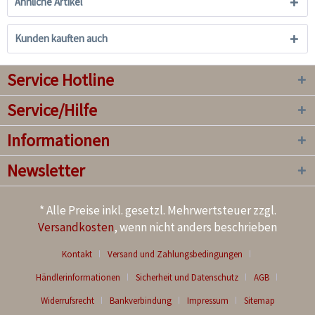
Ähnliche Artikel
Kunden kauften auch
Service Hotline
Service/Hilfe
Informationen
Newsletter
* Alle Preise inkl. gesetzl. Mehrwertsteuer zzgl.
Versandkosten
, wenn nicht anders beschrieben
Kontakt
Versand und Zahlungsbedingungen
Händlerinformationen
Sicherheit und Datenschutz
AGB
Widerrufsrecht
Bankverbindung
Impressum
Sitemap