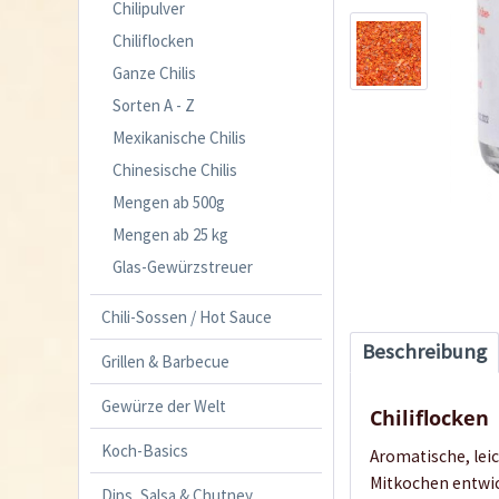
Chilipulver
Chiliflocken
Ganze Chilis
Sorten A - Z
Mexikanische Chilis
Chinesische Chilis
Mengen ab 500g
Mengen ab 25 kg
Glas-Gewürzstreuer
Chili-Sossen / Hot Sauce
Beschreibung
Grillen & Barbecue
Gewürze der Welt
Chiliflocken
Koch-Basics
Aromatische, leic
Mitkochen entwick
Dips, Salsa & Chutney