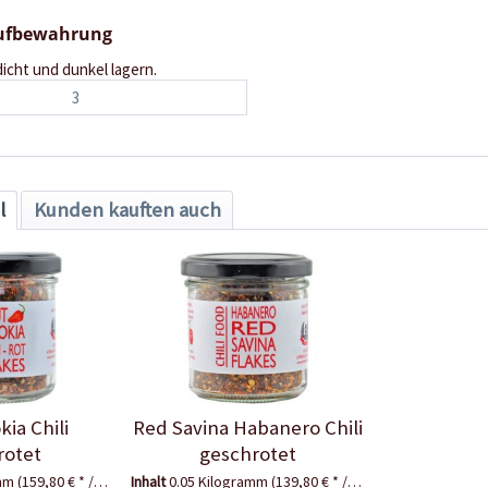
Aufbewahrung
dicht und dunkel lagern.
3
l
Kunden kauften auch
kia Chili
Red Savina Habanero Chili
rotet
geschrotet
amm
(159,80 € * / 1 Kilogramm)
Inhalt
0.05 Kilogramm
(139,80 € * / 1 Kilogramm)