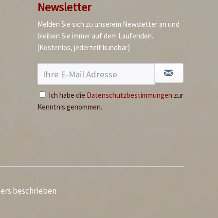
Newsletter
Melden Sie sich zu unserem Newsletter an und
bleiben Sie immer auf dem Laufenden.
Sugo al Tonno -
(Kostenlos, jederzeit kündbar)
Tomatensauce mit
Thunfisch
Inhalt
0.18 Liter
(37,17 € * / 1 Liter)
6,69 € *
Ich habe die
Datenschutzbestimmungen
zur
Ausverkauft
Kenntnis genommen.
ders beschrieben
Schwarze Bohnen