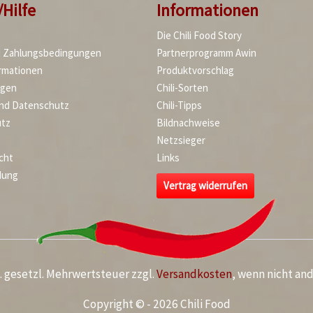
/Hilfe
Informationen
Die Chili Food Story
d Zahlungsbedingungen
Partnerprogramm Awin
rmationen
Produktvorschlag
agen
Chili-Sorten
und Datenschutz
Chili-Tipps
tz
Bildnachweise
Netzsieger
cht
Links
dung
Vertrag widerrufen
kl. gesetzl. Mehrwertsteuer zzgl.
Versandkosten
, wenn nicht an
Copyright © - 2026 Chili Food