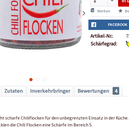
In 
Merken
Be
FACEBOOK
Artikel-Nr.:
7
Schärfegrad:
Zutaten
Inverkehrbringer
Bewertungen
4
ht scharfe Chiliflocken für den unbegrenzten Einsatz in der Küche.
len die Chili Flocken eine Schärfe im Bereich 5.