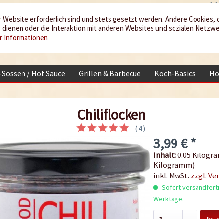
 Website erforderlich sind und stets gesetzt werden. Andere Cookies, 
dienen oder die Interaktion mit anderen Websites und sozialen Netzw
r Informationen
i-Sossen / Hot Sauce
Grillen & Barbecue
Koch-Basics
Ho
Chiliflocken
(
4
)
3,99 € *
Inhalt:
0.05 Kilogra
Kilogramm)
inkl. MwSt.
zzgl. Ve
Sofort versandfertig
Werktage.