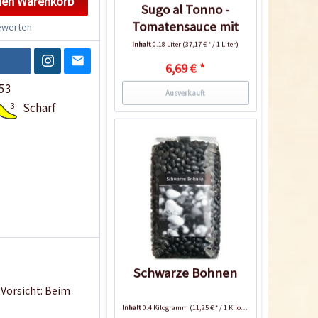
den
Warenkorb
Sugo al Tonno -
Tomatensauce mit
werten
Thunfisch
Inhalt
0.18 Liter
(37,17 € * / 1 Liter)
6,69 € *
53
Ausverkauft
3
Scharf
Schwarze Bohnen
 Vorsicht: Beim
Inhalt
0.4 Kilogramm
(11,25 € * / 1 Kilogramm)