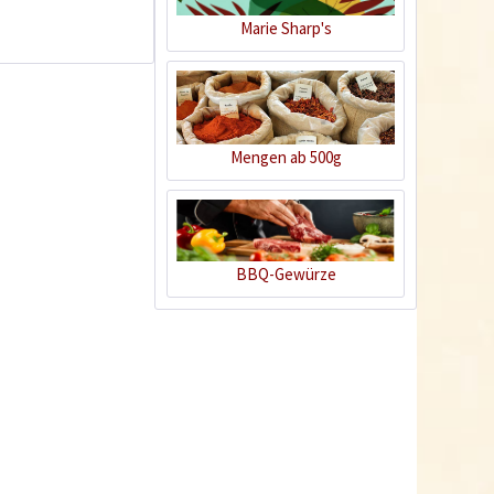
Marie Sharp's
7
Mengen ab 500g
Wasabi Erdnüsse
BBQ-Gewürze
Inhalt
0.12 Kilogramm
(33,25 € * / 1 Kilogramm)
3,99 € *
Ausverkauft