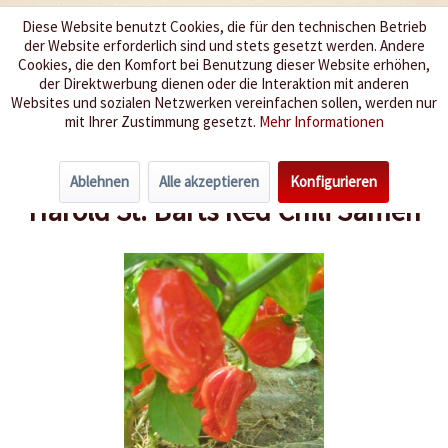
Diese Website benutzt Cookies, die für den technischen Betrieb
der Website erforderlich sind und stets gesetzt werden. Andere
Wir würzen Ihr Leben
Cookies, die den Komfort bei Benutzung dieser Website erhöhen,
der Direktwerbung dienen oder die Interaktion mit anderen
Websites und sozialen Netzwerken vereinfachen sollen, werden nur
Menü
mit Ihrer Zustimmung gesetzt.
Mehr Informationen
Übersicht
Schärfegrad 9-10
Ablehnen
Alle akzeptieren
Konfigurieren
Harold St. Barts Red Chili Samen