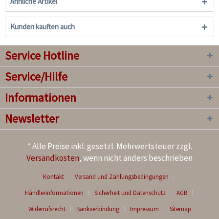
Ähnliche Artikel
Kunden kauften auch
Service Hotline
Service/Hilfe
Informationen
Newsletter
* Alle Preise inkl. gesetzl. Mehrwertsteuer zzgl.
Versandkosten
, wenn nicht anders beschrieben
Kontakt
Versand und Zahlungsbedingungen
Händlerinformationen
Sicherheit und Datenschutz
AGB
Widerrufsrecht
Bankverbindung
Impressum
Sitemap