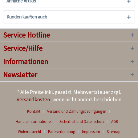
Ähnliche Artikel
Kunden kauften auch
Service Hotline
Service/Hilfe
Informationen
Newsletter
* Alle Preise inkl. gesetzl. Mehrwertsteuer zzgl.
Versandkosten
, wenn nicht anders beschrieben
Kontakt
Versand und Zahlungsbedingungen
Händlerinformationen
Sicherheit und Datenschutz
AGB
Widerrufsrecht
Bankverbindung
Impressum
Sitemap