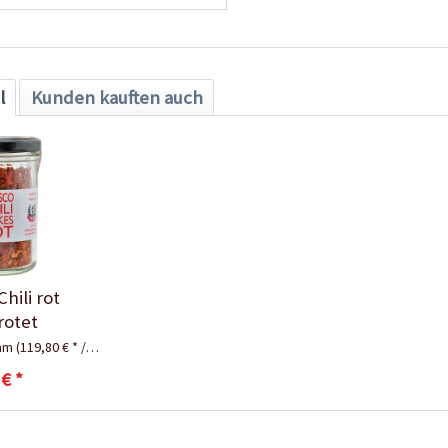
l
Kunden kauften auch
hili rot
rotet
amm
(119,80 € * / 1 Kilogramm)
 € *