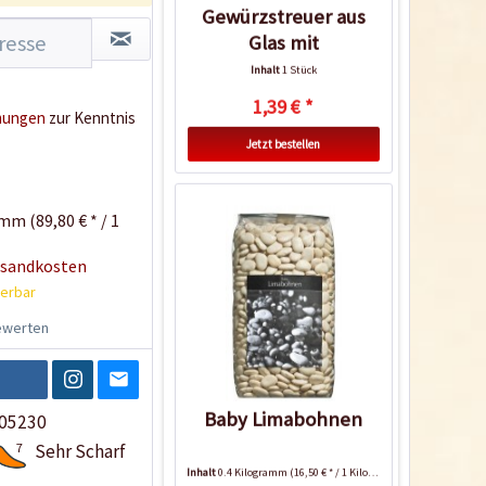
Gewürzstreuer aus
Glas mit
Flapperdeckel
Inhalt
1 Stück
1,39 € *
mungen
zur Kenntnis
Jetzt bestellen
mm (89,80 € * / 1
rsandkosten
ferbar
werten
Baby Limabohnen
05230
7
Sehr Scharf
Inhalt
0.4 Kilogramm
(16,50 € * / 1 Kilogramm)