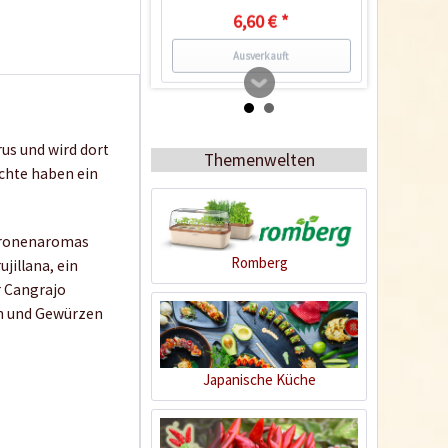
6,60 € *
Ausverkauft
2
us und wird dort
Themenwelten
üchte haben ein
itronenaromas
Romberg
ujillana, ein
r Cangrajo
Fajitas & Hähnchen
ern und Gewürzen
mexikanisch
Inhalt
0.105 Kilogramm
(40,86 € * / 1 Kilogramm)
Japanische Küche
4,29 € *
Jetzt bestellen