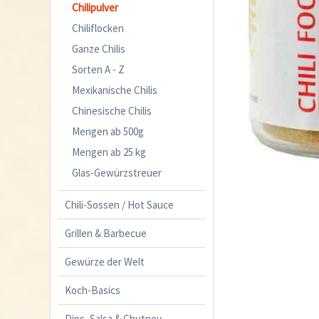
Chilipulver
Chiliflocken
Ganze Chilis
Sorten A - Z
Mexikanische Chilis
Chinesische Chilis
Mengen ab 500g
Mengen ab 25 kg
Glas-Gewürzstreuer
Chili-Sossen / Hot Sauce
Grillen & Barbecue
Gewürze der Welt
Koch-Basics
Dips, Salsa & Chutney