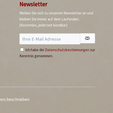
Newsletter
Melden Sie sich zu unserem Newsletter an und
bleiben Sie immer auf dem Laufenden.
Baby Limabohnen
(Kostenlos, jederzeit kündbar)
Inhalt
0.4 Kilogramm
(16,50 € * / 1 Kilogramm)
6,60 € *
Ich habe die
Datenschutzbestimmungen
zur
Ausverkauft
Kenntnis genommen.
ders beschrieben