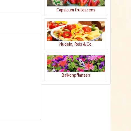
Capsicum frutescens
5
Nudeln, Reis & Co.
Aji Escabeche Chili
Samen
Balkonpflanzen
Inhalt
10 Stück
(0,24 € * / 1 Stück)
2,39 € *
Ausverkauft