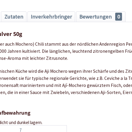
Zutaten
Inverkehrbringer
Bewertungen
0
ulver 50g
oder auch Mochero) Chili stammt aus der nördlichen Andenregion Per
000 Jahren kultiviert. Die länglichen, leuchtend zitronengelben Fr
nse-Aroma mit leichter Zitrusnote.
nischen Küche wird die Aji Mochero wegen ihrer Schärfe und des Z
rwendet sie für typische regionale Gerichte, wie z.B. Ceviche a la Tr
itronensaft mariniertem und mit Ají-Mochero gewürztem Fisch, ode
en, die in einer Sauce mit Zwiebeln, verschiedenen Aji-Sorten, Ei
Aufbewahrung
dicht und dunkel lagern.
7