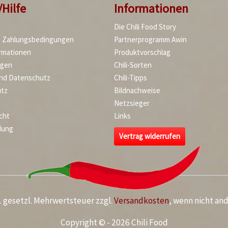
/Hilfe
Informationen
Die Chili Food Story
d Zahlungsbedingungen
Partnerprogramm Awin
rmationen
Produktvorschlag
agen
Chili-Sorten
und Datenschutz
Chili-Tipps
tz
Bildnachweise
Netzsieger
cht
Links
dung
Vertrag widerrufen
kl. gesetzl. Mehrwertsteuer zzgl.
Versandkosten
, wenn nicht an
Copyright © - 2026 Chili Food