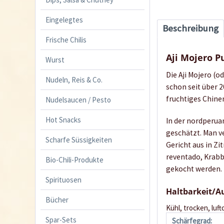
Eingelegtes
Beschreibung
Frische Chilis
Aji Mojero P
Wurst
Die Aji Mojero (
Nudeln, Reis & Co.
schon seit über 2
fruchtiges Chine
Nudelsaucen / Pesto
Hot Snacks
In der nordperua
geschätzt. Man ve
Scharfe Süssigkeiten
Gericht aus in Z
reventado, Krabb
Bio-Chili-Produkte
gekocht werden.
Spirituosen
Haltbarkeit/
Bücher
Kühl, trocken, luft
Spar-Sets
Schärfegrad: