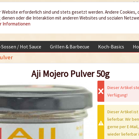
 Website erforderlich sind und stets gesetzt werden. Andere Cookies, 
dienen oder die Interaktion mit anderen Websites und sozialen Netzw
r Informationen
i-Sossen / Hot Sauce
Grillen & Barbecue
Koch-Basics
Ho
pulver
Aji Mojero Pulver 50g
Dieser Artikel st
Verfügung!
Dieser Artikel ist
lieferbar. Wir be
gerne per E-Mail,
wieder lieferbar i