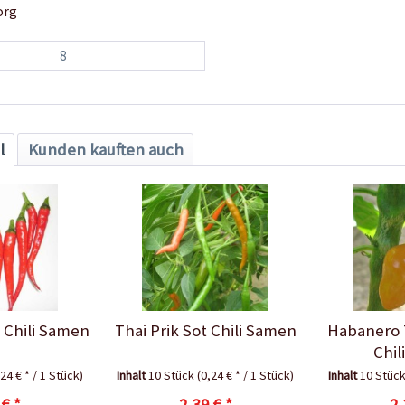
org
8
l
Kunden kauften auch
 Chili Samen
Thai Prik Sot Chili Samen
Habanero 
Chil
,24 € * / 1 Stück)
Inhalt
10 Stück
(0,24 € * / 1 Stück)
Inhalt
10 Stüc
 € *
2,39 € *
2,