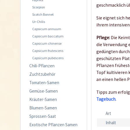
geschmacklich ü
Scorpion
Scotch Bonnet
Sie eignet sich 
Ur-Chilis
ihrem intensiven
Capsicum annuum
Capsicum baccatum
Pflege:
Die Keimt
Capsicum chinense
die Verwendung 
Capsicum frutescens
gedüngten durchl
Capsicum pubescens
geschützten Plat
Pflanzen frühest
Chili-Pflanzen
Topf kultivieren 
Zuchtzubehör
an einen hellen P
Tomaten-Samen
Gemüse-Samen
Tipps zum erfolg
Tagebuch
.
Kräuter-Samen
Blumen-Samen
Art
Sprossen-Saat
Inhalt
Exotische Pflanzen Samen