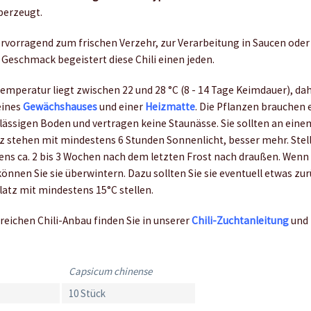
berzeugt.
hervorragend zum frischen Verzehr, zur Verarbeitung in Saucen oder
 Geschmack begeistert diese Chili einen jeden.
emperatur liegt zwischen 22 und 28 °C (8 - 14 Tage Keimdauer), da
eines
Gewächshauses
und einer
Heizmatte
. Die Pflanzen brauchen 
ässigen Boden und vertragen keine Staunässe. Sie sollten an eine
z stehen mit mindestens 6 Stunden Sonnenlicht, besser mehr. Stell
ens ca. 2 bis 3 Wochen nach dem letzten Frost nach draußen. Wenn 
können Sie sie überwintern. Dazu sollten Sie sie eventuell etwas z
latz mit mindestens 15°C stellen.
reichen Chili-Anbau finden Sie in unserer
Chili-Zuchtanleitung
und
Capsicum chinense
10 Stück