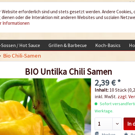
 Website erforderlich sind und stets gesetzt werden. Andere Cookies, 
dienen oder die Interaktion mit anderen Websites und sozialen Netzw
r Informationen
i-Sossen / Hot Sauce
Grillen & Barbecue
Koch-Basics
Ho
Bio Chili-Samen
BIO Untilka Chili Samen
2,39 € *
Inhalt:
10 Stück (0,2
inkl. MwSt.
zzgl. Ve
Sofort versandfertig
Werktage.
In 
Merken
Be