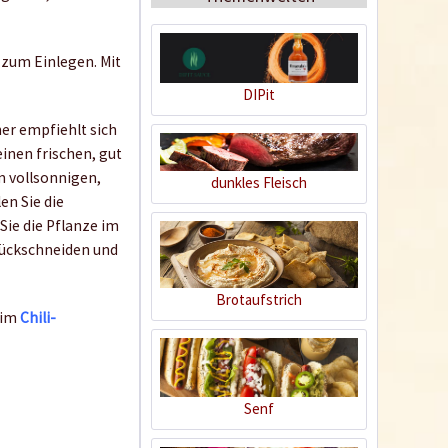
 zum Einlegen. Mit
DIPit
her empfiehlt sich
BIO Chili-Dünger
einen frischen, gut
m vollsonnigen,
dunkles Fleisch
Inhalt
0.5 Liter
(21,98 € * / 1 Liter)
en Sie die
Sie die Pflanze im
10,99 € *
urückschneiden und
Jetzt bestellen
Brotaufstrich
 im
Chili-
Senf