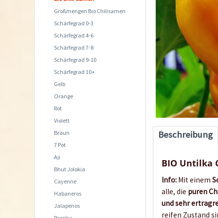
Großmengen Bio Chilisamen
Schärfegrad 0-3
Schärfegrad 4-6
Schärfegrad 7-8
Schärfegrad 9-10
Schärfegrad 10+
Gelb
Orange
Rot
Violett
Braun
Beschreibung
7 Pot
Aji
BIO Untilka 
Bhut Jolokia
Info:
Mit einem
S
Cayenne
alle, die
puren Ch
Habaneros
und sehr ertragr
Jalapenos
reifen Zustand si
Paprika