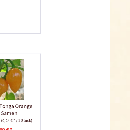
10,5cm
Inhalt
1 Stück
0,25 € *
Jetzt bestellen
Schraubdose zur
Tonga Orange
Keimhilfe
i Samen
Inhalt
1 Stück
k
(0,24 € * / 1 Stück)
0,29 € *
39 € *