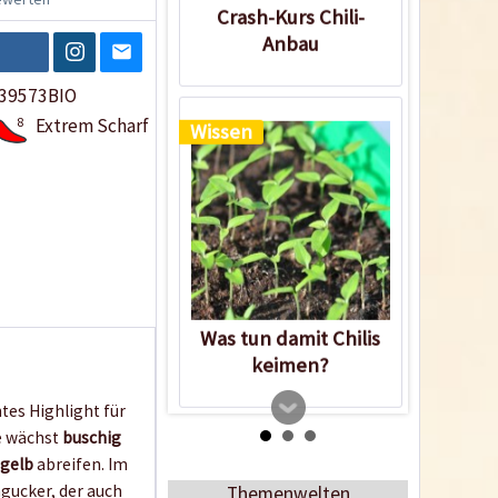
Crash-Kurs Chili-
Anbau
39573BIO
8
Extrem Scharf
Wissen
Was tun damit Chilis
keimen?
htes Highlight für
ze wächst
buschig
 gelb
abreifen. Im
ngucker, der auch
Themenwelten