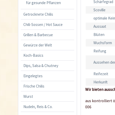
Schärfegrad
für gesunde Pflanzen
Scoville
Getrocknete Chilis
optimale Kei
Chili-Sossen / Hot Sauce
Aussaat
Blüten
Grillen & Barbecue
Wuchsform
Gewürze der Welt
Reifung
Koch-Basics
Aussehen der
Dips, Salsa & Chutney
Reifezeit
Eingelegtes
Herkunft
Frische Chilis
Wir bieten aussc
Wurst
aus kontrolliert
Nudeln, Reis & Co.
006