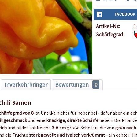
FACEBOOK
Artikel-Nr.:
1
Schärfegrad:
Inverkehrbringer
Bewertungen
0
Chili Samen
chärfegrad von 8
ist Untilka nichts für nebenbei - dafür aber ein ec
iligeschmack
und eine
knackige, direkte Schärfe
lieben. Die Pflan
eich
und bildet zahlreiche
3-6 cm
große Schoten, die von
grün nach
nd die Früchte
stark gewellt und typisch verkrümmt
- ein echter Hi