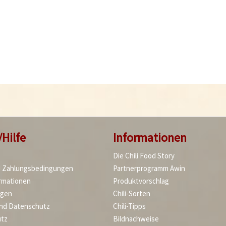
/Hilfe
Informationen
Die Chili Food Story
d Zahlungsbedingungen
Partnerprogramm Awin
rmationen
Produktvorschlag
agen
Chili-Sorten
und Datenschutz
Chili-Tipps
tz
Bildnachweise