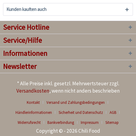
Kunden kauften auch
Service Hotline
Service/Hilfe
Informationen
Newsletter
* Alle Preise inkl. gesetzl. Mehrwertsteuer zzgl.
Versandkosten
, wenn nicht anders beschrieben
Kontakt
Versand und Zahlungsbedingungen
Händlerinformationen
Sicherheit und Datenschutz
AGB
Widerrufsrecht
Bankverbindung
Impressum
Sitemap
Copyright © - 2026 Chili Food