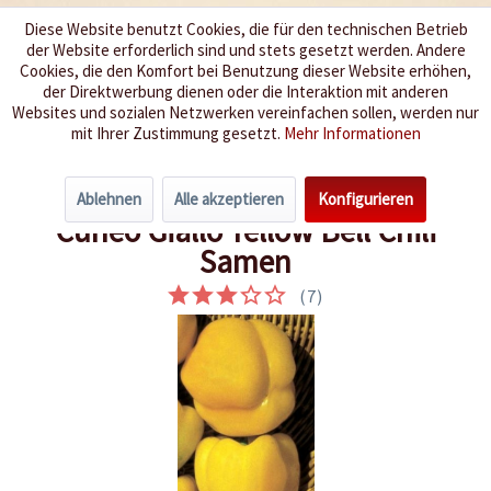
Diese Website benutzt Cookies, die für den technischen Betrieb
der Website erforderlich sind und stets gesetzt werden. Andere
Wir würzen Ihr Leben
Cookies, die den Komfort bei Benutzung dieser Website erhöhen,
der Direktwerbung dienen oder die Interaktion mit anderen
Websites und sozialen Netzwerken vereinfachen sollen, werden nur
Menü
mit Ihrer Zustimmung gesetzt.
Mehr Informationen
Übersicht
Chili-Samen
Ablehnen
Alle akzeptieren
Konfigurieren
Cuneo Giallo Yellow Bell Chili
Samen
(
7
)