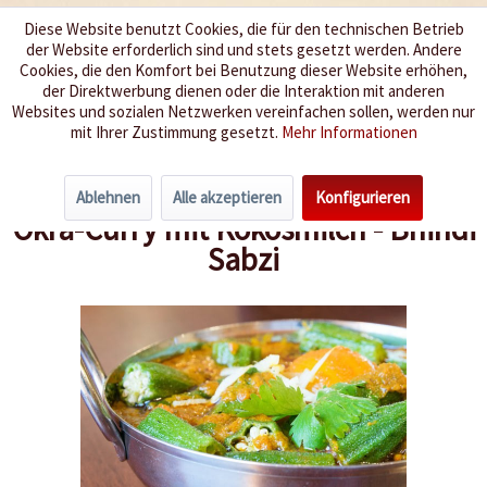
Diese Website benutzt Cookies, die für den technischen Betrieb
der Website erforderlich sind und stets gesetzt werden. Andere
Wir würzen Ihr Leben
Cookies, die den Komfort bei Benutzung dieser Website erhöhen,
der Direktwerbung dienen oder die Interaktion mit anderen
Websites und sozialen Netzwerken vereinfachen sollen, werden nur
Menü
mit Ihrer Zustimmung gesetzt.
Mehr Informationen
Übersicht
Vegetarisch & vegan mit Chili
Ablehnen
Alle akzeptieren
Konfigurieren
Okra-Curry mit Kokosmilch - Bhindi
Sabzi