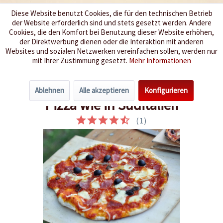
Diese Website benutzt Cookies, die für den technischen Betrieb
der Website erforderlich sind und stets gesetzt werden. Andere
Wir würzen Ihr Leben
Cookies, die den Komfort bei Benutzung dieser Website erhöhen,
der Direktwerbung dienen oder die Interaktion mit anderen
Websites und sozialen Netzwerken vereinfachen sollen, werden nur
Menü
mit Ihrer Zustimmung gesetzt.
Mehr Informationen
Übersicht
Fisch & Meeresfrüchte
Ablehnen
Alle akzeptieren
Konfigurieren
Pizza wie in Süditalien
(
1
)