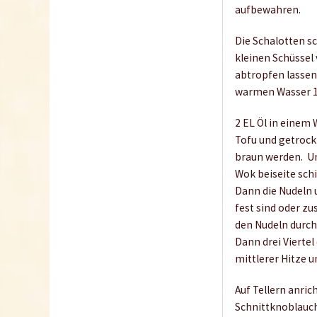
aufbewahren.
Die Schalotten sc
kleinen Schüssel
abtropfen lassen
warmen Wasser 15
2 EL Öl in einem
Tofu und getrock
braun werden. Un
Wok beiseite schi
Dann die Nudeln 
fest sind oder z
den Nudeln durch
Dann drei Vierte
mittlerer Hitze 
Auf Tellern anri
Schnittknoblauch