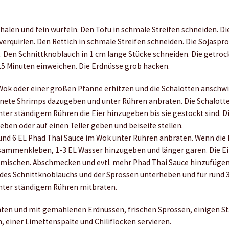
hälen und fein würfeln. Den Tofu in schmale Streifen schneiden. Die
 verquirlen. Den Rettich in schmale Streifen schneiden. Die Sojasp
. Den Schnittknoblauch in 1 cm lange Stücke schneiden. Die getro
 Minuten einweichen. Die Erdnüsse grob hacken.
 Wok oder einer großen Pfanne erhitzen und die Schalotten anschwi
nete Shrimps dazugeben und unter Rühren anbraten. Die Schalotte
ter ständigem Rühren die Eier hinzugeben bis sie gestockt sind. D
eben oder auf einen Teller geben und beiseite stellen.
und 6 EL Phad Thai Sauce im Wok unter Rühren anbraten. Wenn die
usammenkleben, 1-3 EL Wasser hinzugeben und länger garen. Die E
mischen. Abschmecken und evtl. mehr Phad Thai Sauce hinzufügen
l des Schnittknoblauchs und der Sprossen unterheben und für rund 
unter ständigem Rühren mitbraten.
chten und mit gemahlenen Erdnüssen, frischen Sprossen, einigen S
, einer Limettenspalte und Chiliflocken servieren.