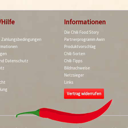
/Hilfe
Informationen
Die Chili Food Story
d Zahlungsbedingungen
Partnerprogramm Awin
rmationen
Produktvorschlag
agen
Chili-Sorten
und Datenschutz
Chili-Tipps
tz
Bildnachweise
Netzsieger
cht
Links
dung
Vertrag widerrufen