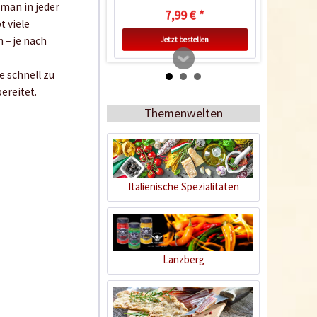
 man in jeder
7,99 € *
t viele
 – je nach
Jetzt bestellen
e schnell zu
ereitet.
Themenwelten
Italienische Spezialitäten
Tamarindenpaste
Inhalt
0.227 Kilogramm
(14,49 € * / 1 Kilogramm)
Lanzberg
3,29 € *
Ausverkauft