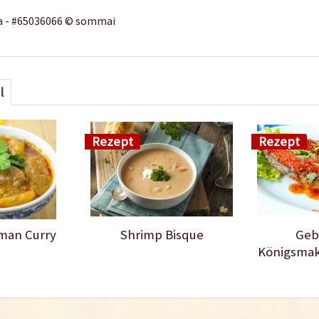
lia - #65036066 © sommai
l
Rezept
Rezept
man Curry
Shrimp Bisque
Geb
Königsmakr
Chi