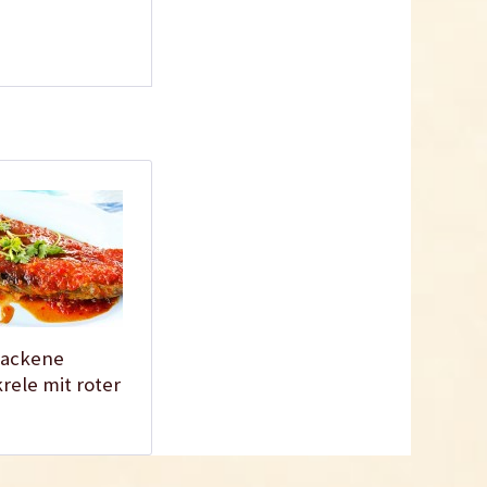
Fischsauce
Inhalt
0.3 Liter
(6,97 € * / 1 Liter)
2,09 € *
Ausverkauft
ackene
ele mit roter
li-Sauce