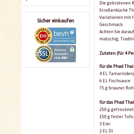
Die gebratenen R
Straßenküche Thai
Variationen mit 
Sicher einkaufen
Geschmack.
Achten Sie darauf
matschig. Tradit
Zutaten (für 4 P
für die Phad Tha
4 EL Tamarindenp
6 EL Fischsauce
75 g brauner Ro
für das Phad Tha
250 g getrocknet
150 g fester Tofu
3 Eier
2 EL Öl