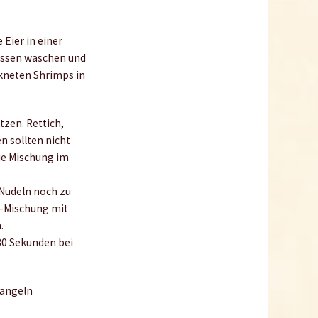
 Eier in einer
rossen waschen und
ckneten Shrimps in
Birdeye Chili
tzen. Rettich,
geschrotet 2-3 mm
n sollten nicht
Inhalt
0.05 Kilogramm
(79,80 € * / 1 Kilogramm)
ie Mischung im
3,99 € *
 Nudeln noch zu
Ausverkauft
i-Mischung mit
.
30 Sekunden bei
tängeln