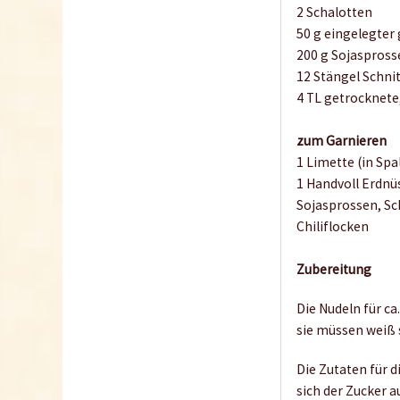
2 Schalotten
50 g eingelegter
200 g Sojaspross
12 Stängel Schni
4 TL getrocknete
zum Garnieren
1 Limette (in Spa
1 Handvoll Erdnü
Sojasprossen, Sc
Chiliflocken
Zubereitung
Die Nudeln für c
sie müssen weiß 
Die Zutaten für 
sich der Zucker 