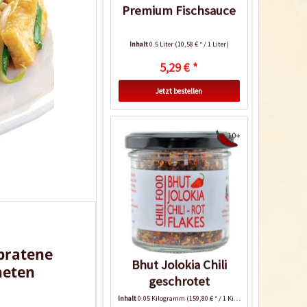
Premium Fischsauce
Inhalt
0.5 Liter
(10,58 € * / 1 Liter)
5,29 € *
Jetzt bestellen
10+
ebratene
Bhut Jolokia Chili
neten
geschrotet
Inhalt
0.05 Kilogramm
(159,80 € * / 1 Kilogramm)