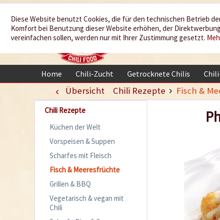
Wir würzen
Diese Website benutzt Cookies, die für den technischen Betrieb der
Komfort bei Benutzung dieser Website erhöhen, der Direktwerbung 
Ihr Leben
vereinfachen sollen, werden nur mit Ihrer Zustimmung gesetzt.
Meh
Home
Chili-Zucht
Getrocknete Chilis
Chil
Übersicht
Chili Rezepte
Fisch & Me
Chili Rezepte
Ph
Küchen der Welt
Vorspeisen & Suppen
Scharfes mit Fleisch
Fisch & Meeresfrüchte
Grillen & BBQ
Vegetarisch & vegan mit
Chili