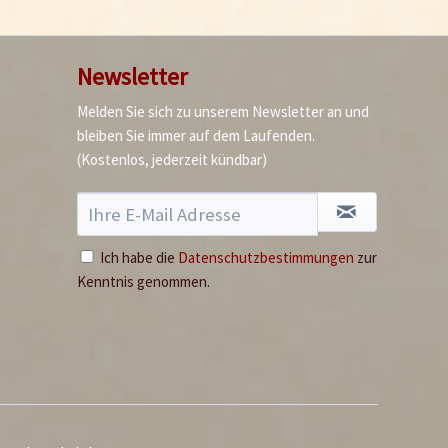
Premium Fischsauce
Inhalt
0.5 Liter
(10,58 € * / 1 Liter)
Newsletter
5,29 € *
Melden Sie sich zu unserem Newsletter an und
Jetzt bestellen
bleiben Sie immer auf dem Laufenden.
(Kostenlos, jederzeit kündbar)
10+
Ich habe die
Datenschutzbestimmungen
zur
Kenntnis genommen.
Bhut Jolokia Chili
geschrotet
Inhalt
0.05 Kilogramm
(159,80 € * / 1 Kilogramm)