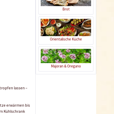
Brot
Orientalische Küche
Pad Thai Sauce
Majoran & Oregano
Inhalt
0.225 Kilogramm
(14,62 € * / 1 Kilogramm)
3,29 € *
tropfen lassen –
Jetzt bestellen
Hitze erwärmen bis
9
 im Kühlschrank