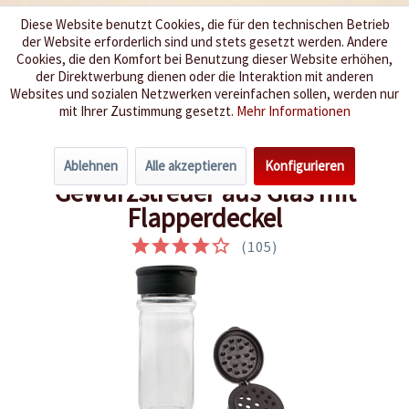
Diese Website benutzt Cookies, die für den technischen Betrieb
der Website erforderlich sind und stets gesetzt werden. Andere
Wir würzen Ihr Leben
Cookies, die den Komfort bei Benutzung dieser Website erhöhen,
der Direktwerbung dienen oder die Interaktion mit anderen
Websites und sozialen Netzwerken vereinfachen sollen, werden nur
Menü
mit Ihrer Zustimmung gesetzt.
Mehr Informationen
Übersicht
Glas-Gewürzstreuer
Ablehnen
Alle akzeptieren
Konfigurieren
Gewürzstreuer aus Glas mit
Flapperdeckel
(
105
)