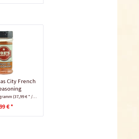
as City French
easoning
logramm
(37,99 € * / 1 Kilogramm)
99 € *