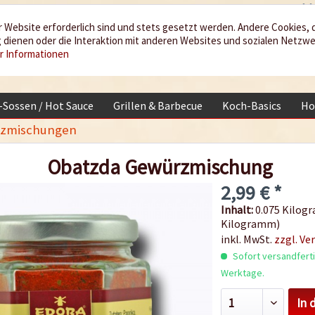
 Website erforderlich sind und stets gesetzt werden. Andere Cookies, 
dienen oder die Interaktion mit anderen Websites und sozialen Netzw
r Informationen
i-Sossen / Hot Sauce
Grillen & Barbecue
Koch-Basics
Ho
zmischungen
Obatzda Gewürzmischung
2,99 € *
Inhalt:
0.075 Kilogr
Kilogramm)
inkl. MwSt.
zzgl. Ve
Sofort versandfertig
Werktage.
In 