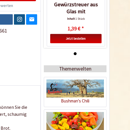
Gewürzstreuer aus
werten
Glas mit
Flapperdeckel
Inhalt
1 Stück
1,39 € *
661
Jetzt bestellen
Themenwelten
Bushman's Chili
können Sie die
Gewürzstreuer aus
bert, schaumig
Glas mit
Flapperdeckel
Inhalt
1 Stück
 Brot.