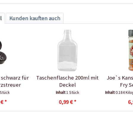
l
Kunden kauften auch
 schwarz für
Taschenflasche 200ml mit
Joe`s Kans
zstreuer
Deckel
Fry S
 Stück
Inhalt
1 Stück
Inhalt
0.184 Ki
 € *
0,99 € *
6,