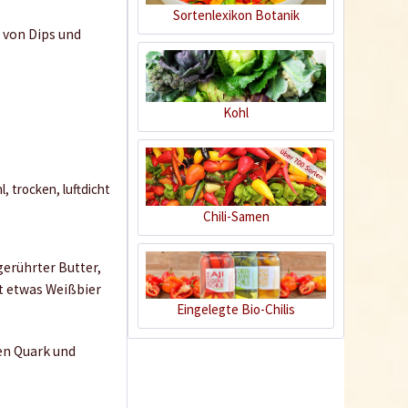
Sortenlexikon Botanik
1,39 € *
 von Dips und
Jetzt bestellen
Kohl
, trocken, luftdicht
Chili-Samen
erührter Butter,
t etwas Weißbier
Eingelegte Bio-Chilis
ten Quark und