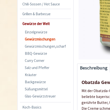
Chili-Sossen / Hot Sauce
Grillen & Barbecue
Gewürze der Welt
Einzelgewürze
Gewürzmischungen
Gewürzmischungen,scharf
BBQ-Gewürze
Curry Corner
Beschreibung
Salz und Pfeffer
Kräuter
Obatzda Ge
Backgewürze
Süßungsmittel
Mit der Obatzda-
Glas-Gewürzstreuer
beliebte bayeris
gerührte Butter,
Koch-Basics
Die Creme schmec