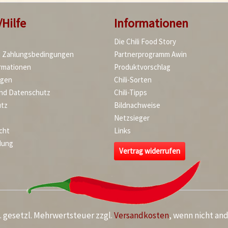
/Hilfe
Informationen
Die Chili Food Story
d Zahlungsbedingungen
Partnerprogramm Awin
rmationen
Produktvorschlag
agen
Chili-Sorten
und Datenschutz
Chili-Tipps
tz
Bildnachweise
Netzsieger
cht
Links
dung
Vertrag widerrufen
kl. gesetzl. Mehrwertsteuer zzgl.
Versandkosten
, wenn nicht an