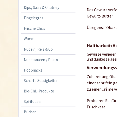
Dips, Salsa & Chutney
Das Gewürz verfe
Gewürz-Butter.
Eingelegtes
Übrigens: "Obaz
Frische Chilis
Wurst
Haltbarkeit/
Nudeln, Reis & Co.
Gewürze verlieren 
und dunkel gelage
Nudelsaucen / Pesto
Verwendungsv
Hot Snacks
Zubereitung Obat
Scharfe Süssigkeiten
einer sehr fein 
zu einer Crème v
Bio-Chili-Produkte
Probieren Sie fü
Spirituosen
Frischkäse.
Bücher