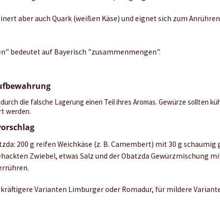
inert aber auch Quark (weißen Käse) und eignet sich zum Anrühren
en" bedeutet auf Bayerisch "zusammenmengen".
Aufbewahrung
durch die falsche Lagerung einen Teil ihres Aromas. Gewürze sollten kühl
rt werden.
orschlag
zda: 200 g reifen Weichkäse (z. B. Camembert) mit 30 g schaumig g
gehackten Zwiebel, etwas Salz und der Obatzda Gewürzmischung mi
errühren.
r kräftigere Varianten Limburger oder Romadur, für mildere Varian