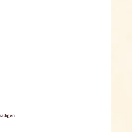
Horngrieß
Inhalt
1 Kilogramm
4,99 € *
Jetzt bestellen
hädigen.