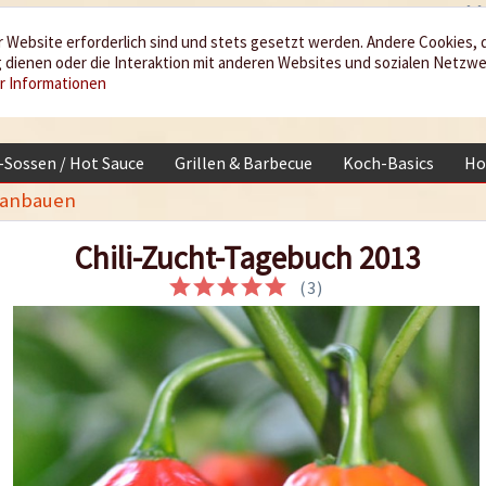
 Website erforderlich sind und stets gesetzt werden. Andere Cookies, 
dienen oder die Interaktion mit anderen Websites und sozialen Netzw
r Informationen
i-Sossen / Hot Sauce
Grillen & Barbecue
Koch-Basics
Ho
t anbauen
Chili-Zucht-Tagebuch 2013
(
3
)