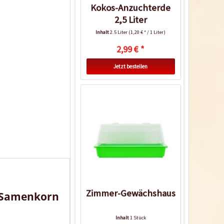
Kokos-Anzuchterde
2,5 Liter
Inhalt
2.5 Liter
(1,20 € * / 1 Liter)
2,99 € *
Jetzt bestellen
Zimmer-Gewächshaus
om Samenkorn
Inhalt
1 Stück