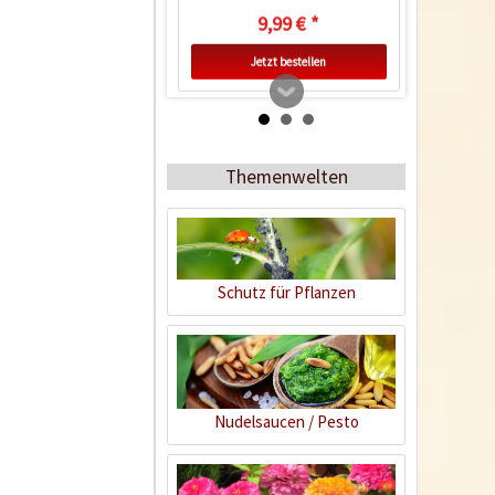
9,99 € *
Jetzt bestellen
Themenwelten
Schutz für Pflanzen
Heizmatte 35 x 25cm
Inhalt
1 Stück
Nudelsaucen / Pesto
37,99 € *
Ausverkauft