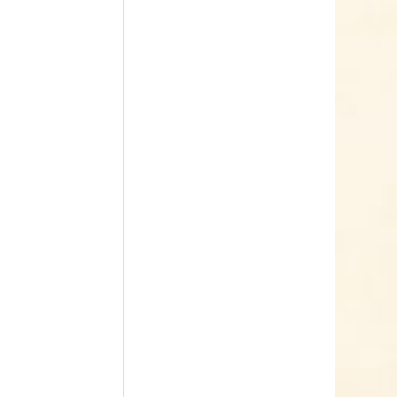
Zimmer-Gewächshaus
Inhalt
1 Stück
9,99 € *
Jetzt bestellen