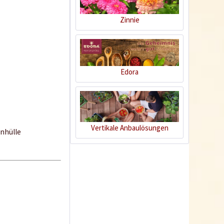
Zinnie
Edora
Pikierstab
Vertikale Anbaulösungen
nhülle
Inhalt
1 Stück
1,09 € *
Ausverkauft