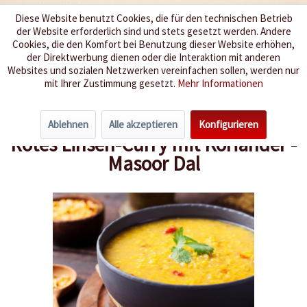
Diese Website benutzt Cookies, die für den technischen Betrieb
der Website erforderlich sind und stets gesetzt werden. Andere
Wir würzen Ihr Leben
Cookies, die den Komfort bei Benutzung dieser Website erhöhen,
der Direktwerbung dienen oder die Interaktion mit anderen
Websites und sozialen Netzwerken vereinfachen sollen, werden nur
Menü
mit Ihrer Zustimmung gesetzt.
Mehr Informationen
Übersicht
Vegetarisch & vegan mit Chili
Ablehnen
Alle akzeptieren
Konfigurieren
Rotes Linsen-Curry mit Koriander -
Masoor Dal