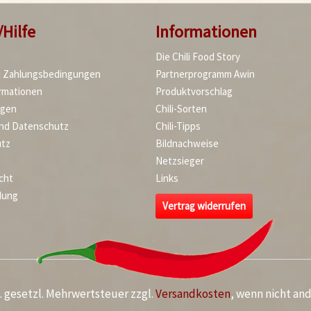
/Hilfe
Informationen
Die Chili Food Story
d Zahlungsbedingungen
Partnerprogramm Awin
rmationen
Produktvorschlag
agen
Chili-Sorten
und Datenschutz
Chili-Tipps
tz
Bildnachweise
Netzsieger
cht
Links
dung
Vertrag widerrufen
kl. gesetzl. Mehrwertsteuer zzgl.
Versandkosten
, wenn nicht an