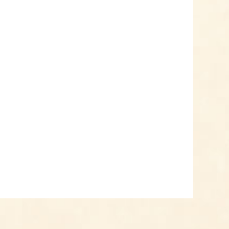
Bio Currywurst Soße
Inhalt
0.2 Kilogramm
(19,95 € * / 1 Kilogramm)
3,99 € *
Jetzt bestellen
Curry Java (grünlicher