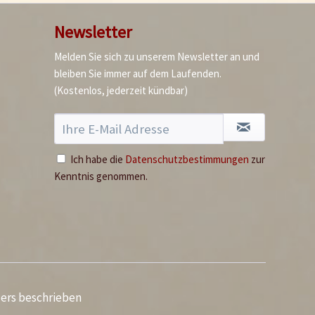
Curry)
Newsletter
Inhalt
0.07 Kilogramm
(57,00 € * / 1 Kilogramm)
3,99 € *
Melden Sie sich zu unserem Newsletter an und
bleiben Sie immer auf dem Laufenden.
Jetzt bestellen
(Kostenlos, jederzeit kündbar)
Ich habe die
Datenschutzbestimmungen
zur
Kenntnis genommen.
Basmati-Reis
Inhalt
0.4 Kilogramm
(14,50 € * / 1 Kilogramm)
ders beschrieben