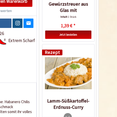
den
Warenkorb
Gewürzstreuer aus
Glas mit
werten
Flapperdeckel
Inhalt
1 Stück
1,39 € *
26
Jetzt bestellen
8
Extrem Scharf
Rezept
Lamm-Süßkartoffel-
e. Habanero Chilis
Erdnuss-Curry
eschmack
en somit ihr volles