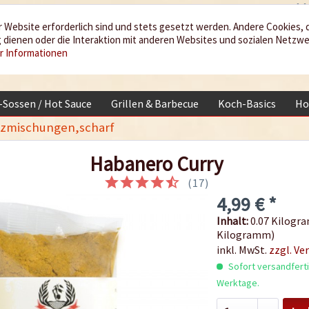
 Website erforderlich sind und stets gesetzt werden. Andere Cookies, 
dienen oder die Interaktion mit anderen Websites und sozialen Netzw
r Informationen
i-Sossen / Hot Sauce
Grillen & Barbecue
Koch-Basics
Ho
zmischungen,scharf
Habanero Curry
(
17
)
4,99 € *
Inhalt:
0.07 Kilogra
Kilogramm)
inkl. MwSt.
zzgl. Ve
Sofort versandfertig
Werktage.