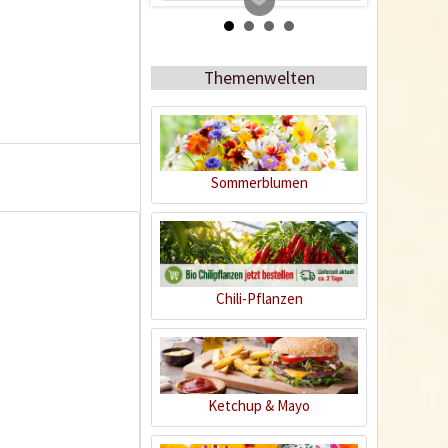
5
Themenwelten
Sommerblumen
Curry Ketchup
Inhalt
0.395 Kilogramm
(8,84 € * / 1 Kilogramm)
Chili-Pflanzen
3,49 € *
4,99 € *
Jetzt bestellen
Ketchup & Mayo
1