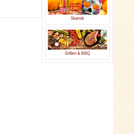
Skansk
Rote Thai Currypaste
- BIO-
Grillen & BBQ
Inhalt
0.19 Kilogramm
(21,00 € * / 1 Kilogramm)
3,99 € *
Jetzt bestellen
7