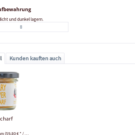
Aufbewahrung
dicht und dunkel lagern.
8
l
Kunden kauften auch
scharf
amm
(59,80 € * / 1 Kilogramm)