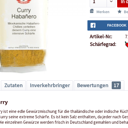
In 
Merken
Be
FACEBOOK
Artikel-Nr.:
7
Schärfegrad:
Zutaten
Inverkehrbringer
Bewertungen
17
rry
 ist eine edle Gewürzmischung für die thailändische oder indische Küch
urry seine extreme Schärfe. Es ist kein Salz enthalten, da jeder nach G
Die einzelnen Gewürze werden frisch in Deutschland gemahlen und behalt