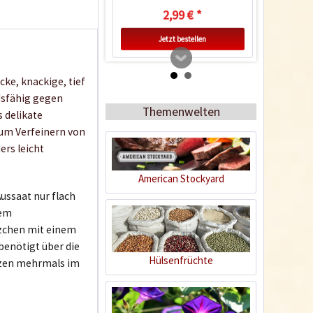
2,99 € *
Jetzt bestellen
cke, knackige, tief
ndsfähig gegen
Themenwelten
 delikate
um Verfeinern von
ers leicht
American Stockyard
Aussaat nur flach
nem
Zimmer-Gewächshaus
zchen mit einem
enötigt über die
Inhalt
1 Stück
Hülsenfrüchte
nzen mehrmals im
9,99 € *
Jetzt bestellen