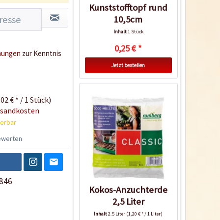
Kunststofftopf rund
10,5cm
Inhalt
1 Stück
0,25 € *
mungen
zur Kenntnis
Jetzt bestellen
02 € * / 1 Stück)
rsandkosten
ferbar
werten
846
Kokos-Anzuchterde
2,5 Liter
Inhalt
2.5 Liter
(1,20 € * / 1 Liter)