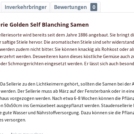
Inverkehrbringer
Bewertungen
0
rie Golden Self Blanching Samen
elleriesorte wird bereits seit dem Jahre 1886 angebaut. Sie bringt di
 saftige Stiele hervor. Die aromatischen Stiele sind sehr widersta
werden zudem nicht bitter. Sie können knackig als Rohkost oder als
rzehrt werden. Desweiteren kann dieses köstliche Gemüse auch z
der Schmorgerichten eingesetzt werden. Er lässt sich auch besond
:
Da Sellerie zu den Lichtkeimern gehört, sollten die Samen bei der 
 werden. Der Sellerie muss ab März auf der Fensterbank oder in ei
us vorgezogen werden. Nach etwa 6-8 Wochen können die Pflän
n 50x50cm ins Gemüsebeet ausgepflanzt werden. Staudensellerie b
e gute Wasser und Nährstoffversorgung. Dazu können sie die Pfla
es versorgen.