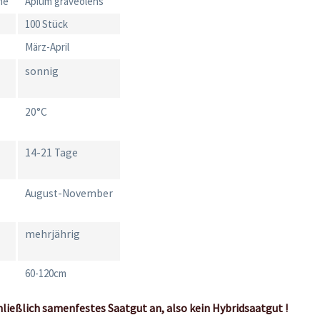
me
Apium graveolens
100 Stück
März-April
sonnig
20°C
14-21 Tage
August-November
mehrjährig
60-120cm
hließlich samenfestes Saatgut an, also kein Hybridsaatgut !