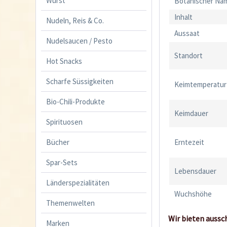
Wurst
Botanischer Na
Inhalt
Nudeln, Reis & Co.
Aussaat
Nudelsaucen / Pesto
Standort
Hot Snacks
Scharfe Süssigkeiten
Keimtemperatur
Bio-Chili-Produkte
Keimdauer
Spirituosen
Bücher
Erntezeit
Spar-Sets
Lebensdauer
Länderspezialitäten
Wuchshöhe
Themenwelten
Wir bieten aussc
Marken