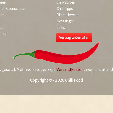
agen
Chili-Sorten
und Datenschutz
Chili-Tipps
tz
Bildnachweise
Netzsieger
cht
Links
dung
Vertrag widerrufen
kl. gesetzl. Mehrwertsteuer zzgl.
Versandkosten
, wenn nicht an
Copyright © - 2026 Chili Food