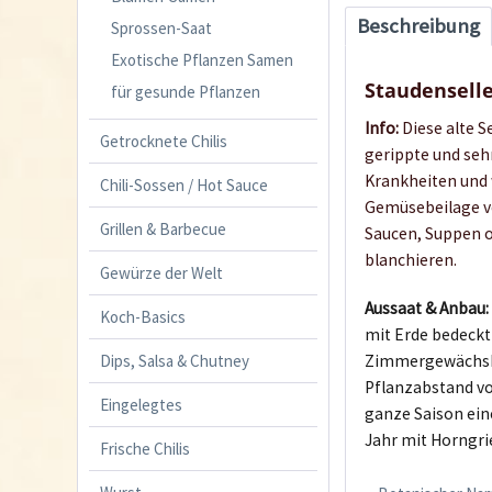
Beschreibung
Sprossen-Saat
Exotische Pflanzen Samen
Staudenselle
für gesunde Pflanzen
Info:
Diese alte S
Getrocknete Chilis
gerippte und sehr
Krankheiten und 
Chili-Sossen / Hot Sauce
Gemüsebeilage ve
Grillen & Barbecue
Saucen, Suppen o
blanchieren.
Gewürze der Welt
Aussaat & Anbau
Koch-Basics
mit Erde bedeckt
Dips, Salsa & Chutney
Zimmergewächsha
Pflanzabstand vo
Eingelegtes
ganze Saison ein
Jahr mit Horngri
Frische Chilis