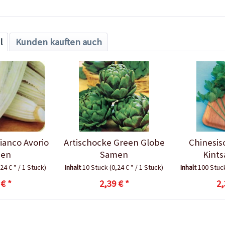
l
Kunden kauften auch
ianco Avorio
Artischocke Green Globe
Chinesis
en
Samen
Kints
,24 € * / 1 Stück)
Inhalt
10 Stück
(0,24 € * / 1 Stück)
Inhalt
100 Stü
 € *
2,39 € *
2,