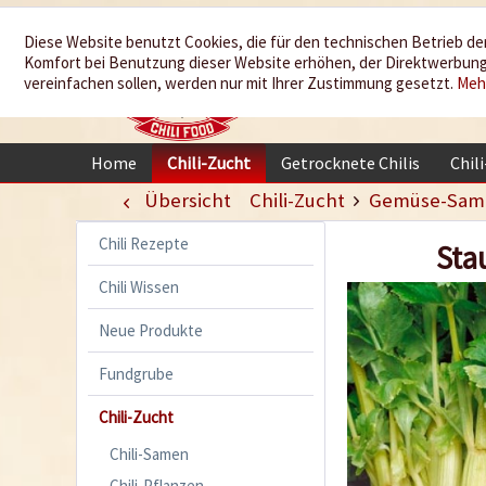
Wir würzen
Diese Website benutzt Cookies, die für den technischen Betrieb der
Komfort bei Benutzung dieser Website erhöhen, der Direktwerbung 
Ihr Leben
vereinfachen sollen, werden nur mit Ihrer Zustimmung gesetzt.
Meh
Home
Chili-Zucht
Getrocknete Chilis
Chil
Übersicht
Chili-Zucht
Gemüse-Sam
Chili Rezepte
Sta
Chili Wissen
Neue Produkte
Fundgrube
Chili-Zucht
Chili-Samen
Chili-Pflanzen