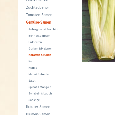
Zuchtzubehör
Tomaten-Samen
Gemüse-Samen
Auberginen & Zucchini
Bohnen & Erbsen
Erdbeeren
Gurken & Melonen
Karotten & Rüben
Kohl
Kürbis
Mais & Getreide
Salat
Spinat & Mangold
Zwiebeln & Lauch
Sonstige
Kräuter-Samen
Blumen-Samen