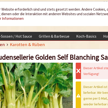
 Website erforderlich sind und stets gesetzt werden. Andere Cookies, 
dienen oder die Interaktion mit anderen Websites und sozialen Netzw
r Informationen
i-Sossen / Hot Sauce
Grillen & Barbecue
Koch-Basics
Ho
en
Karotten & Rüben
udensellerie Golden Self Blanching 
Dieser Artikel st
Verfügung!
Dieser Artikel ist
lieferbar. Wir be
gerne per E-Mail,
wieder lieferbar i