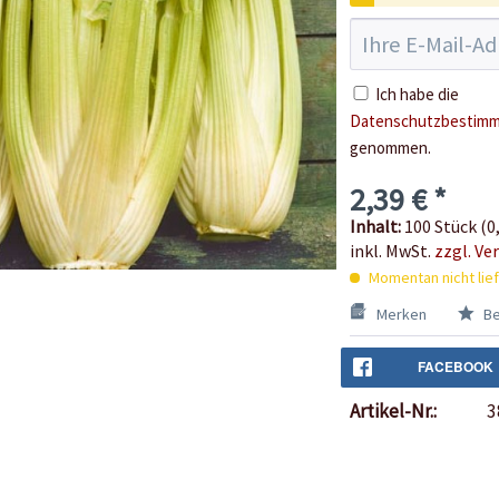
Ich habe die
Datenschutzbestim
genommen.
2,39 € *
Inhalt:
100 Stück (0,
inkl. MwSt.
zzgl. Ve
Momentan nicht lie
Merken
Be
FACEBOOK
Artikel-Nr.:
3