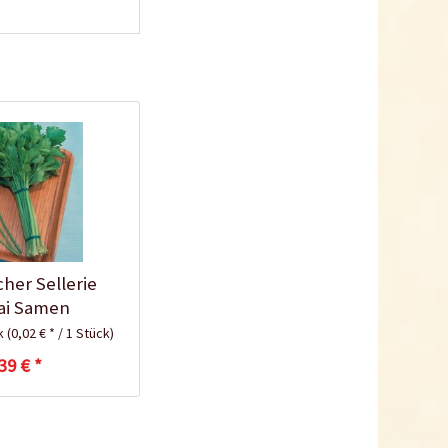
Kokos-Anzuchterde
2,5 Liter
Inhalt
2.5 Liter
(1,20 € * / 1 Liter)
2,99 € *
Jetzt bestellen
cher Sellerie
ai Samen
ck
(0,02 € * / 1 Stück)
39 € *