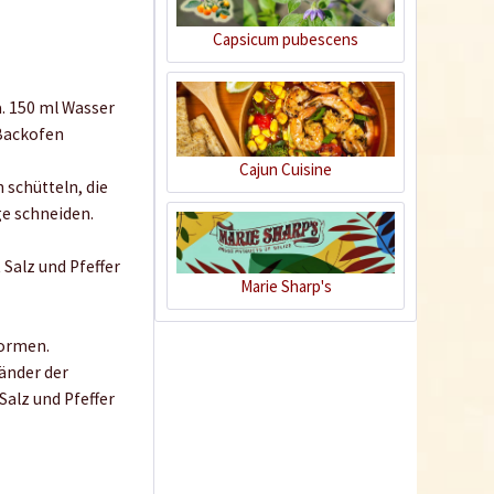
Capsicum pubescens
a. 150 ml Wasser
 Backofen
Cajun Cuisine
 schütteln, die
ge schneiden.
Schwarzkümmel,
 Salz und Pfeffer
ganz
Marie Sharp's
Inhalt
0.08 Kilogramm
(37,38 € * / 1 Kilogramm)
formen.
2,99 € *
Ränder der
Jetzt bestellen
alz und Pfeffer