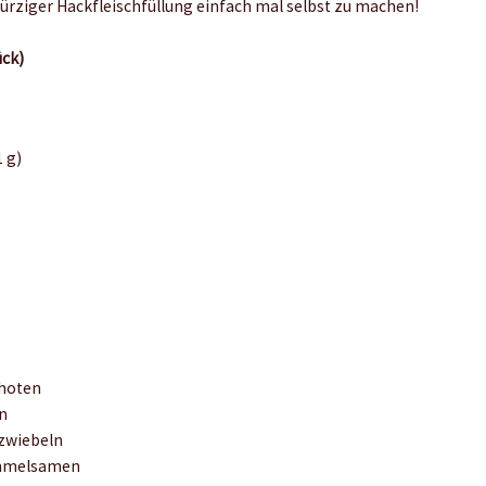
ürziger Hackfleischfüllung einfach mal selbst zu machen!
ück)
 g)
choten
n
szwiebeln
mmelsamen