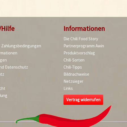
/Hilfe
Informationen
Die Chili Food Story
d Zahlungsbedingungen
Partnerprogramm Awin
rmationen
Produktvorschlag
agen
Chili-Sorten
und Datenschutz
Chili-Tipps
tz
Bildnachweise
Netzsieger
cht
Links
dung
Vertrag widerrufen