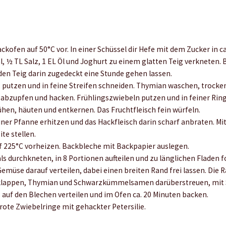
ckofen auf 50°C vor. In einer Schüssel dir Hefe mit dem Zucker in c
l, ½ TL Salz, 1 EL Öl und Joghurt zu einem glatten Teig verkneten.
den Teig darin zugedeckt eine Stunde gehen lassen.
 putzen und in feine Streifen schneiden. Thymian waschen, trocken
 abzupfen und hacken. Frühlingszwiebeln putzen und in feiner Rin
en, häuten und entkernen. Das Fruchtfleisch fein würfeln.
einer Pfanne erhitzen und das Hackfleisch darin scharf anbraten. Mit
te stellen.
 225°C vorheizen. Backbleche mit Backpapier auslegen.
s durchkneten, in 8 Portionen aufteilen und zu länglichen Fladen 
emüse darauf verteilen, dabei einen breiten Rand frei lassen. Die 
klappen, Thymian und Schwarzkümmelsamen darüberstreuen, mit S
 auf den Blechen verteilen und im Ofen ca. 20 Minuten backen.
rote Zwiebelringe mit gehackter Petersilie.