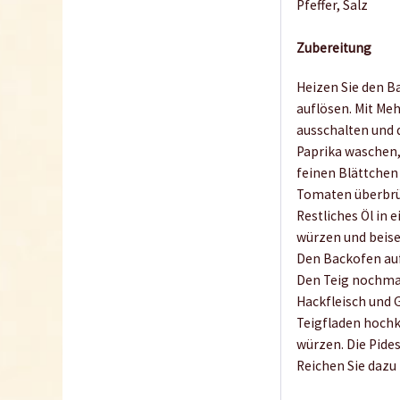
Pfeffer, Salz
Zubereitung
Heizen Sie den Ba
auflösen. Mit Meh
ausschalten und 
Paprika waschen,
feinen Blättchen
Tomaten überbrüh
Restliches Öl in 
würzen und beisei
Den Backofen auf
Den Teig nochmal
Hackfleisch und G
Teigfladen hoch
würzen. Die Pides
Reichen Sie dazu 