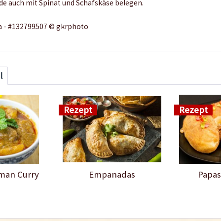
ide auch mit Spinat und Schafskäse belegen.
lia - #132799507 © gkrphoto
l
Rezept
Rezept
man Curry
Empanadas
Papas