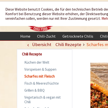
Wir würzen
Diese Website benutzt Cookies, die für den technischen Betrieb der
Komfort bei Benutzung dieser Website erhöhen, der Direktwerbung 
Ihr Leben
vereinfachen sollen, werden nur mit Ihrer Zustimmung gesetzt.
Meh
Home
Chili-Zucht
Getrocknete Chilis
Chil
Übersicht
Chili Rezepte
Scharfes m
Chili Rezepte
Küchen der Welt
Vorspeisen & Suppen
Scharfes mit Fleisch
Fisch & Meeresfrüchte
Grillen & BBQ
Vegetarisch & vegan mit
Chili