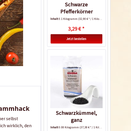
Schwarze
Pfefferkörner
Inhalt
0.1 Kilogramm
(32,90 € * / 1 Kilogramm)
3,29 € *
Jetzt bestellen
t Lammhack
Schwarzkümmel,
ber selbst
ganz
ich wirklich, den
Inhalt
0.08 Kilogramm
(37,38 € * / 1 Kilogramm)