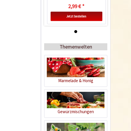
2,99 € *
Jetzt bestellen
Themenwelten
Marmelade & Honig
Schwarze
Pfefferkörner
Inhalt
0.1 Kilogramm
(32,90 € * / 1 Kilogramm)
Gewürzmischungen
3,29 € *
Jetzt bestellen