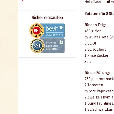
Hefefladen mit w
Zutaten (für 8 St
Sicher einkaufen
für den Teig:
450 g Mehl
½ Würfel Hefe (21
3 EL Öl
2 EL Joghurt
1 Prise Zucker
Salz
für die Füllung:
250 g Lammhack
2 Tomaten
½ rote Paprikas
2 Zweige Thymia
1 Bund Frühling
1 EL Schwarzkü