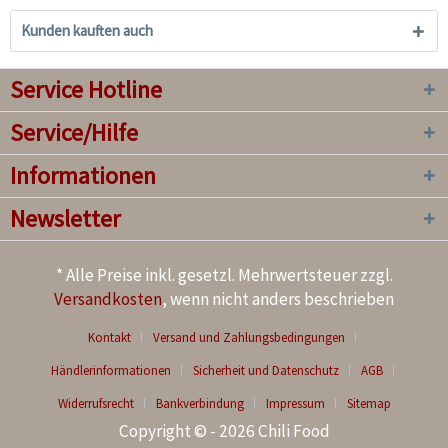
Kunden kauften auch
Service Hotline
Service/Hilfe
Informationen
Newsletter
* Alle Preise inkl. gesetzl. Mehrwertsteuer zzgl.
Versandkosten
, wenn nicht anders beschrieben
Kontakt
Versand und Zahlungsbedingungen
Händlerinformationen
Sicherheit und Datenschutz
AGB
Widerrufsrecht
Bankverbindung
Impressum
Sitemap
Copyright © - 2026 Chili Food