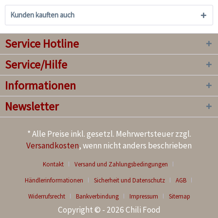
Kunden kauften auch
Service Hotline
Service/Hilfe
Informationen
Newsletter
* Alle Preise inkl. gesetzl. Mehrwertsteuer zzgl.
Versandkosten
, wenn nicht anders beschrieben
Kontakt
Versand und Zahlungsbedingungen
Händlerinformationen
Sicherheit und Datenschutz
AGB
Widerrufsrecht
Bankverbindung
Impressum
Sitemap
Copyright © - 2026 Chili Food