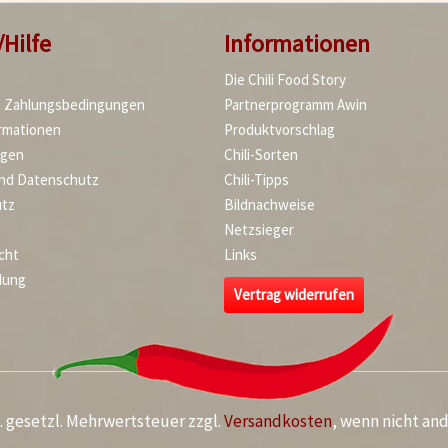
/Hilfe
Informationen
Die Chili Food Story
d Zahlungsbedingungen
Partnerprogramm Awin
rmationen
Produktvorschlag
agen
Chili-Sorten
und Datenschutz
Chili-Tipps
tz
Bildnachweise
Netzsieger
cht
Links
dung
Vertrag widerrufen
kl. gesetzl. Mehrwertsteuer zzgl.
Versandkosten
, wenn nicht an