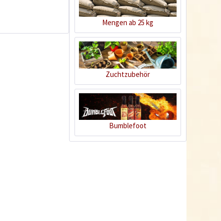
1
Mengen ab 25 kg
Zuchtzubehör
Curry "Banane"
Bumblefoot
Inhalt
0.07 Kilogramm
(57,00 € * / 1 Kilogramm)
3,99 € *
Jetzt bestellen