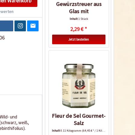
den
Warenkorb
Gewürzstreuer aus
Glas mit
werten
Mühlenaufsatz
Inhalt
1 Stück
2,29 € *
06
Jetzt bestellen
Fleur de Sel Gourmet-
 Wild- und
Salz
 (schwarz, weiß,
binthifolius).
Inhalt
0.11 Kilogramm
(64,45 € * / 1 Kilogramm)