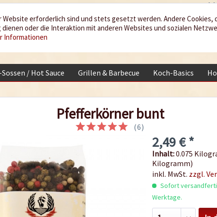
 Website erforderlich sind und stets gesetzt werden. Andere Cookies, 
dienen oder die Interaktion mit anderen Websites und sozialen Netzw
r Informationen
i-Sossen / Hot Sauce
Grillen & Barbecue
Koch-Basics
Ho
Pfefferkörner bunt
(
6
)
2,49 € *
Inhalt:
0.075 Kilogr
Kilogramm)
inkl. MwSt.
zzgl. Ve
Sofort versandfertig
Werktage.