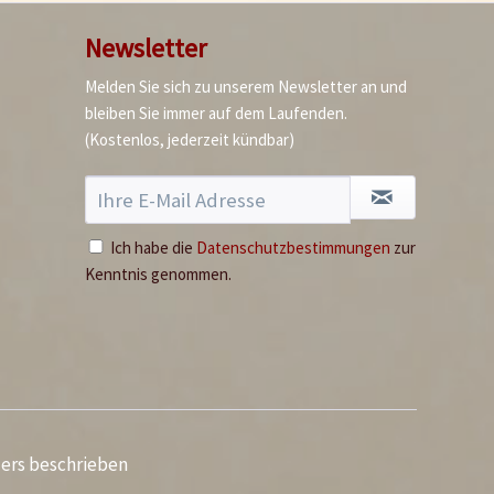
Newsletter
Fleur de Sel Gourmet-
Melden Sie sich zu unserem Newsletter an und
Salz
bleiben Sie immer auf dem Laufenden.
(Kostenlos, jederzeit kündbar)
Inhalt
0.11 Kilogramm
(64,45 € * / 1 Kilogramm)
7,09 € *
Jetzt bestellen
Ich habe die
Datenschutzbestimmungen
zur
Kenntnis genommen.
ders beschrieben