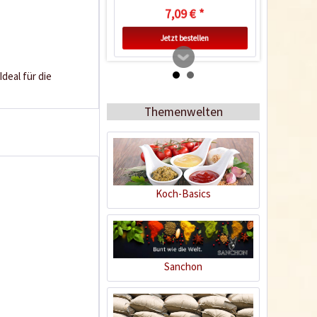
7,09 € *
Jetzt bestellen
deal für die
Themenwelten
Koch-Basics
Pfefferkörner
schwarz - Bio
Inhalt
0.08 Kilogramm
(62,38 € * / 1 Kilogramm)
Sanchon
4,99 € *
Jetzt bestellen