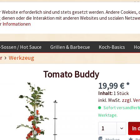
 Website erforderlich sind und stets gesetzt werden. Andere Cookies, 
dienen oder die Interaktion mit anderen Websites und sozialen Netzw
r Informationen
i-Sossen / Hot Sauce
Grillen & Barbecue
Koch-Basics
Ho
r
Werkzeug
Tomato Buddy
19,99 € *
Inhalt:
1 Stück
inkl. MwSt.
zzgl. Ve
Sofort versandfertig
Werktage.
In 
Merken
Be