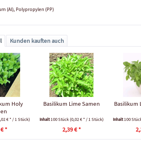
um (Al),
Polypropylen (PP)
l
Kunden kauften auch
likum Holy
Basilikum Lime Samen
Basilikum
en
,02 € * / 1 Stück)
Inhalt
100 Stück
(0,02 € * / 1 Stück)
Inhalt
100 Stü
 € *
2,39 € *
2,