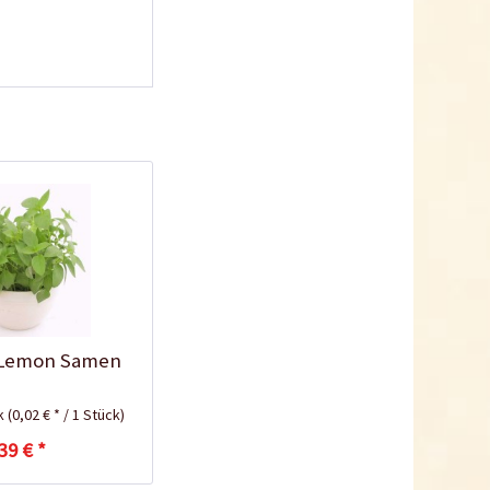
Rubin Tomaten
Samen
Inhalt
10 Stück
(0,24 € * / 1 Stück)
2,39 € *
Ausverkauft
 Lemon Samen
ck
(0,02 € * / 1 Stück)
39 € *