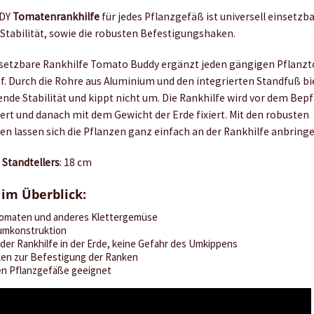
DDY
Tomatenrankhilfe
für jedes Pflanzgefäß ist universell einsetzb
 Stabilität, sowie die robusten Befestigungshaken.
insetzbare Rankhilfe Tomato Buddy ergänzt jeden
gängigen Pflanzt
f. Durch die Rohre
aus Aluminium und den integrierten Standfuß b
nde Stabilität und kippt nicht um. Die Rankhilfe wird vor
dem Bepf
iert und danach mit dem Gewicht
der Erde fixiert. Mit den robusten
n lassen sich die
Pflanzen ganz einfach an der Rankhilfe anbringe
Standtellers
: 18 cm
 im Überblick:
 Tomaten und
anderes Klettergemüse
umkonstruktion
 der Rankhilfe
in der Erde, keine Gefahr
des Umkippens
ken zur
Befestigung der Ranken
gen
Pflanzgefäße geeignet