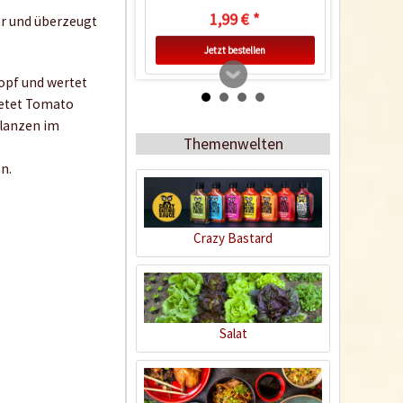
1,99 € *
ar und überzeugt
Jetzt bestellen
opf und wertet
ietet Tomato
lanzen im
Themenwelten
n.
Crazy Bastard
Kunststofftopf rund
33cm 14L
Inhalt
1 Stück
Salat
2,99 € *
Jetzt bestellen