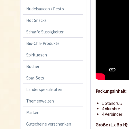
Nudelsaucen / Pesto
Hot Snacks
Scharfe Süssigkeiten
Bio-Chili-Produkte
Spirituosen
Bücher
Spar-Sets
Länderspezialitäten
Packungsinhalt:
Themenwelten
1 Standfuß
4 Alurohre
Marken
4 Verbinder
Gutscheine verschenken
Größe (L x B x H):