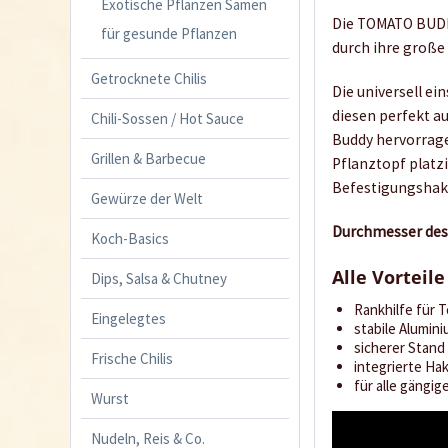
Exotische Pflanzen Samen
Die TOMATO BU
für gesunde Pflanzen
durch ihre große
Getrocknete Chilis
Die universell e
diesen perfekt au
Chili-Sossen / Hot Sauce
Buddy
hervorrage
Grillen & Barbecue
Pflanztopf platz
Befestigungshake
Gewürze der Welt
Durchmesser des 
Koch-Basics
Alle Vorteile
Dips, Salsa & Chutney
Rankhilfe für
Eingelegtes
stabile
Alumini
sicherer Stand
Frische Chilis
integrierte Ha
für alle gängi
Wurst
Nudeln, Reis & Co.