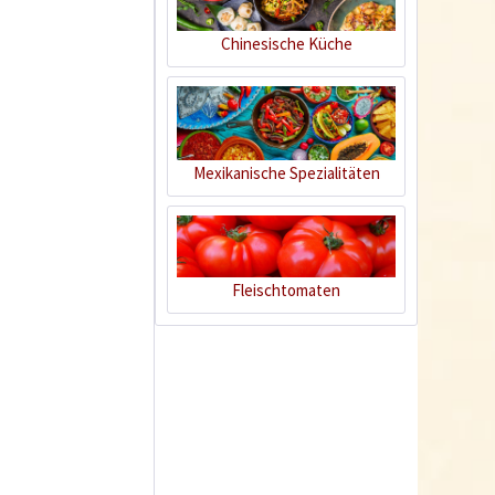
Chinesische Küche
Mexikanische Spezialitäten
Untersetzer Cylindro
33cm Anthrazit
Fleischtomaten
Inhalt
1 Stück
2,59 € *
Jetzt bestellen