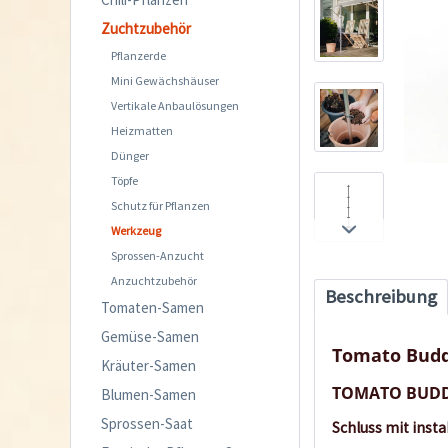
Zuchtzubehör
Pflanzerde
Mini Gewächshäuser
Vertikale Anbaulösungen
Heizmatten
Dünger
Töpfe
Schutz für Pflanzen
Werkzeug
Sprossen-Anzucht
Anzuchtzubehör
Beschreibung
Tomaten-Samen
Gemüse-Samen
Tomato Bud
Kräuter-Samen
TOMATO BUDDY:
Blumen-Samen
Sprossen-Saat
Schluss mit ins