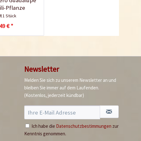
ero Guadalupe
ili-Pflanze
lt
1 Stück
49 € *
Newsletter
Melden Sie sich zu unserem Newsletter an und
bleiben Sie immer auf dem Laufenden.
(Kostenlos, jederzeit kündbar)
Ich habe die
Datenschutzbestimmungen
zur
Kenntnis genommen.