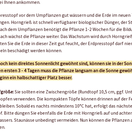
bei Ihnen ankommen.
resstopf vor dem Umpflanzen gut wässern und die Erde im neuen 
gen. Horngrieß ist schnell verfügbarer biologischer Dünger, der St
Nach dem Umpflanzen benötigt die Pflanze 1-2 Wochen für die Bild
nach wächst die Pflanze weiter. Das Wachstum wird durch Horngrieß
ten Sie die Erde in dieser Zeit gut feucht, der Erdpresstopf darf n
zeln beschädigt werden können.
noch kein direktes Sonnenlicht gewöhnt sind, können sie in der S
 ersten 3 - 4 Tagen muss die Pflanze langsam an die Sonne gewö
ginn ein halbschattiger Platz besser.
fgröße:
Sie sollten eine Zwischengröße (Rundtopf 10,5 cm, ggf. Un
topfen verwenden. Die kompakten Töpfe können drinnen auf der F
 bleiben. Sobald es nachts mindestens 10°C hat, erfolgt das nächs
f. Bitte düngen Sie ebenfalls die Erde mit Horngrieß auf und achte
assers. Staunässe unbedingt vermeiden. Nun können die Pflanzen 
en.