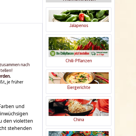
Jalapenos
BIO Chili-Dünger
Inhalt
0.5 Liter
(21,98 € * / 1 Liter)
Chili-Pflanzen
s zusammen nach
10,99 € *
tellen!
erden
.
Jetzt bestellen
ßt, je früher
Eiergerichte
5 Farben und
leinwüchsigen
China
u den violetten
echt stehenden