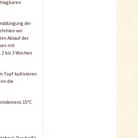
chlagbaren
Wissen
runddüngung der
pfehlen wir
uten Ablauf des
ehen mit
s 2 bis 3 Wochen
Crash-Kurs Chili-
Anbau
im Topf kultivieren
enn die
mindestens 15°C
gebaut. Das heißt,