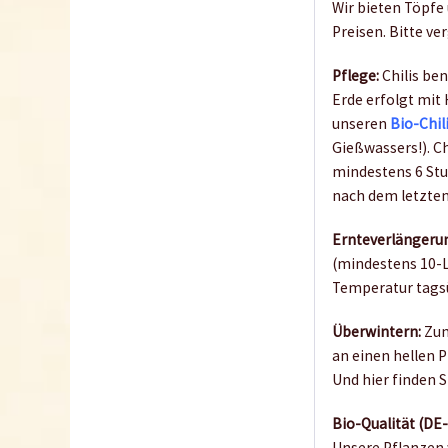
Wir bieten Töpfe
Preisen. Bitte ve
Pflege:
Chilis be
Erde erfolgt mit
unseren
Bio-Chil
Gießwassers!). C
mindestens 6 Stu
nach dem letzten
Ernteverlängeru
(mindestens 10-L
Temperatur tagsüb
Überwintern:
Zum
an einen hellen Pl
Und hier finden 
Bio-Qualität (DE
Unsere Pflanzen 