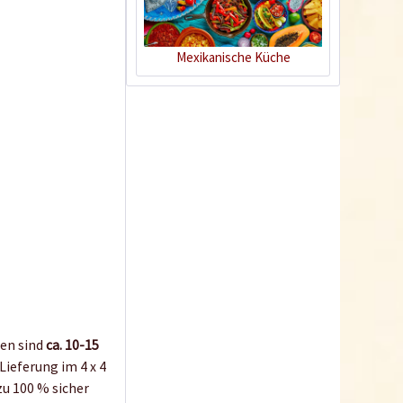
Mexikanische Küche
Charly Chili -
Pflanztopf Grau
Inhalt
1 Stück
39,90 € *
Jetzt bestellen
zen sind
ca. 10-15
Lieferung im 4 x 4
zu 100 % sicher
Kunststofftopf rund