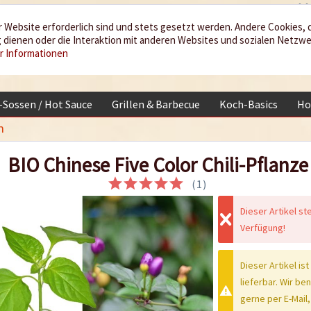
 Website erforderlich sind und stets gesetzt werden. Andere Cookies, 
dienen oder die Interaktion mit anderen Websites und sozialen Netzw
r Informationen
i-Sossen / Hot Sauce
Grillen & Barbecue
Koch-Basics
Ho
n
BIO Chinese Five Color Chili-Pflanze
(
1
)
Dieser Artikel st
Verfügung!
Dieser Artikel ist
lieferbar. Wir be
gerne per E-Mail,