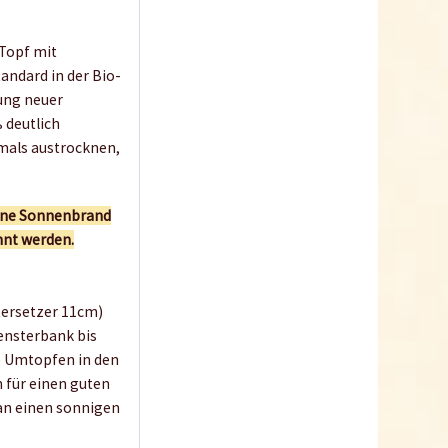
10,5cm
Inhalt
1 Stück
Topf mit
0,25 € *
andard in der Bio-
ung neuer
Jetzt bestellen
 deutlich
iemals austrocknen,
Wissen
onne Sonnenbrand
hnt werden.
tersetzer 11cm)
ensterbank bis
te Umtopfen in den
10 Tipps für gesunde
n für einen guten
Chili-Pflanzen
an einen sonnigen