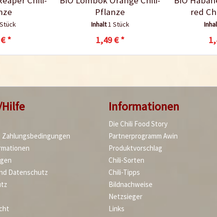
Reaper Chili-
BIO Lombok Orange Chili-
BIO Haban
nze
Pflanze
red Ch
 Stück
Inhalt
1 Stück
Inha
 € *
1,49 € *
1,
/Hilfe
Informationen
Die Chili Food Story
d Zahlungsbedingungen
Partnerprogramm Awin
rmationen
Produktvorschlag
agen
Chili-Sorten
und Datenschutz
Chili-Tipps
tz
Bildnachweise
Netzsieger
cht
Links