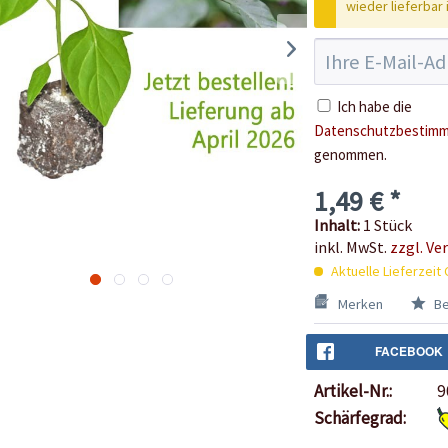
wieder lieferbar i
Ich habe die
Datenschutzbestim
genommen.
1,49 € *
Inhalt:
1 Stück
inkl. MwSt.
zzgl. Ve
Aktuelle Lieferzeit 
Merken
Be
FACEBOOK
Artikel-Nr.:
9
Schärfegrad: