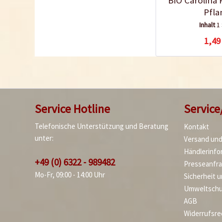
BIO Carolina 
Pfla
Inhalt
1
1,49
Service Hotline
Service
Telefonische Unterstützung und Beratung
Kontakt
unter:
Versand un
Händlerinfo
+49 (0) 6322 - 989482
Presseanfr
Mo-Fr, 09:00 - 14:00 Uhr
Sicherheit 
Umweltschu
AGB
Widerrufsre