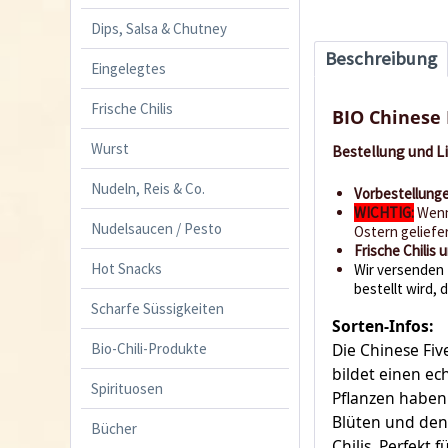
Dips, Salsa & Chutney
Beschreibung
Eingelegtes
Frische Chilis
BIO Chinese 
Wurst
Bestellung und L
Nudeln, Reis & Co.
Vorbestellunge
WICHTIG:
Wenn
Nudelsaucen / Pesto
Ostern geliefer
Frische Chilis
Hot Snacks
Wir versenden 
bestellt wird, 
Scharfe Süssigkeiten
Sorten-Infos:
Bio-Chili-Produkte
Die Chinese Fiv
bildet einen e
Spirituosen
Pflanzen haben 
Blüten und den 
Bücher
Chilis. Perfekt