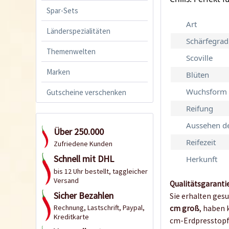
Spar-Sets
Art
Länderspezialitäten
Schärfegrad
Themenwelten
Scoville
Marken
Blüten
Wuchsform
Gutscheine verschenken
Reifung
Aussehen de
Über 250.000
Reifezeit
Zufriedene Kunden
Schnell mit DHL
Herkunft
bis 12 Uhr bestellt, taggleicher
Versand
Qualitätsgarantie
Sicher Bezahlen
Sie erhalten ges
Rechnung, Lastschrift, Paypal,
cm groß
, haben 
Kreditkarte
cm-Erdpresstopf)