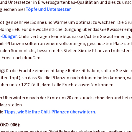
 und Untersetzer in Erwerbsgartenbau-Qualität an und dies zu uns
rgleichen Sie!
Töpfe und Untersetzer
nötigen sehr viel Sonne und Wärme um optimal zu wachsen. Die G
 Horngrieß. Für die wöchentliche Düngung über das Gießwasser em
i-Dünger
. Chilis vertragen keine Staunässe (Achten Sie auf einen g
hili-Pflanzen sollten an einem vollsonnigen, geschützten Platz st
nden Sonnenlicht, besser mehr. Stellen Sie die Pflanzen frühesten
 Frost nach draußen.
ng:
Da die Früchte eine recht lange Reifezeit haben, sollten Sie sie 
iter-Topf), so dass Sie die Pflanzen nach drinnen holen können, w
er unter 12°C fällt, damit alle Früchte ausreifen können.
 Überwintern nach der Ernte um 20 cm zurückschneiden und bei 
atz stellen.
Sie
Tipps, wie Sie Ihre Chili-Pflanzen überwintern.
-ÖKO-006):
werden streng nach den Richtlinien des ökologischen Landbaus an