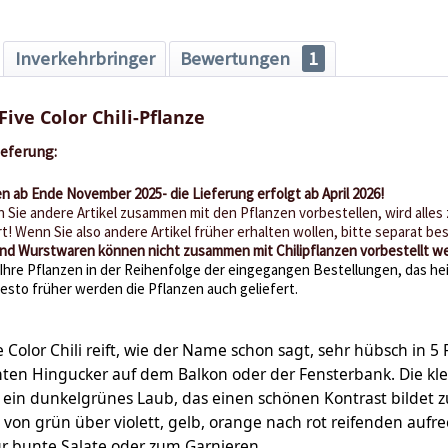
Inverkehrbringer
Bewertungen
1
Five Color Chili-Pflanze
ieferung:
n ab Ende November 2025- die Lieferung erfolgt ab April 2026!
 Sie andere Artikel zusammen mit den Pflanzen vorbestellen, wird alle
t! Wenn Sie also andere Artikel früher erhalten wollen, bitte separat bes
 und Wurstwaren können nicht zusammen mit Chilipflanzen vorbestellt w
Ihre Pflanzen in der Reihenfolge der eingegangen Bestellungen, das hei
desto früher werden die Pflanzen auch geliefert.
e Color Chili reift, wie der Name schon sagt, sehr hübsch in 
chten Hingucker auf dem Balkon oder der Fensterbank. Die k
ein dunkelgrünes Laub, das einen schönen Kontrast bildet z
von grün über violett, gelb, orange nach rot reifenden aufr
 für bunte Salate oder zum Garnieren.