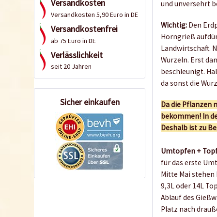
Versandkosten
und unversehrt 
Versandkosten 5,90 Euro in DE
Wichtig:
Den Erdp
Versandkostenfrei
Horngrieß aufdün
ab 75 Euro in DE
Landwirtschaft. 
Verlässlichkeit
Wurzeln. Erst da
seit 20 Jahren
beschleunigt. Hal
da sonst die Wur
Sicher einkaufen
Da die Pflanzen 
bekommen! In den
Deshalb ist zu Be
Umtopfen + Top
für das erste Um
Mitte Mai stehen
9,3L oder 14L Top
Ablauf des Gießw
Platz nach drauß