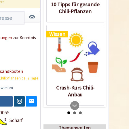
st.
10 Tipps für gesunde
Chili-Pflanzen
Wissen
mungen
zur Kenntnis
rsandkosten
Chilipflanzen ca. 2 Tage
Crash-Kurs Chili-
werten
Anbau
0055
5
Scharf
Themenwelten